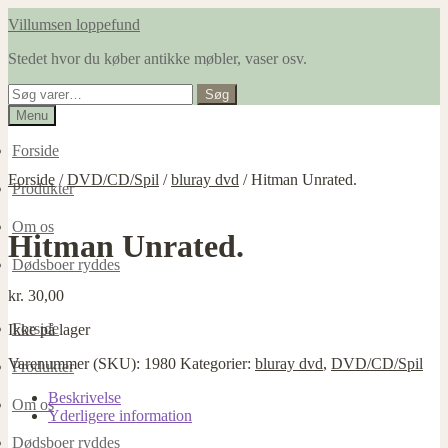
Spring
Spring
Villumsen loppefund
til
til
Stedet hvor du køber antikke møbler, vaser osv.
navigation
indhold
Søg
Søg
efter:
Menu
Forside
Forside
/
DVD/CD/Spil
/
bluray dvd
/
Hitman Unrated.
Produkter
Om os
Hitman Unrated.
Dødsboer ryddes
kr.
30,00
Forside
Ikke på lager
Varenummer (SKU):
1980
Kategorier:
bluray dvd
,
DVD/CD/Spil
Produkter
Beskrivelse
Om os
Yderligere information
Dødsboer ryddes