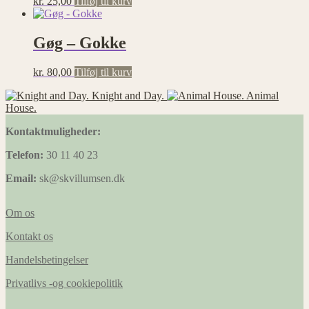
kr.
25,00
Tilføj til kurv
Gøg – Gokke
kr.
80,00
Tilføj til kurv
Knight and Day.
Animal
House.
Kontaktmuligheder:
Telefon:
30 11 40 23
Email:
sk@skvillumsen.dk
Om os
Kontakt os
Handelsbetingelser
Privatlivs -og cookiepolitik