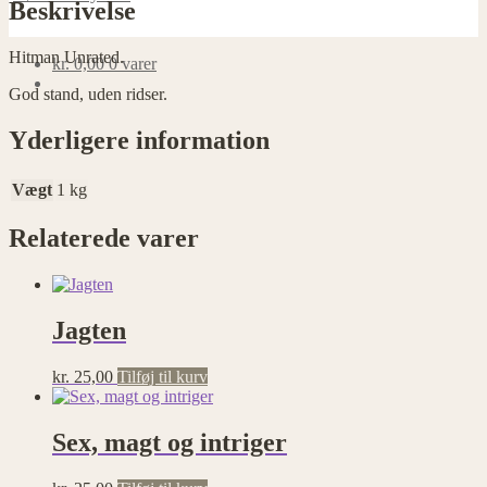
Beskrivelse
Hitman Unrated.
kr.
0,00
0 varer
God stand, uden ridser.
Yderligere information
Vægt
1 kg
Relaterede varer
Jagten
kr.
25,00
Tilføj til kurv
Sex, magt og intriger