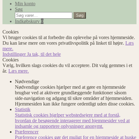
Min konto
Søg
Søg
Søg
efter:
Indkøbskurv
0
Cookies
Vi bruger cookies til at forbedre din oplevelse på vores hjemmeside.
Du kan læse mere om vores privatlivspolitik på linket til højre.
Læs
mere.
Indstillinger
Ja tak, til det hele
Cookies
Vælg, hvilken slags cookies du vil acceptere. Dit valg gemmes i et
år.
Læs mere.
Nødvendige
Nødvendige cookies hjælper med at gøre en hjemmeside
brugbar ved at aktivere grundlæggende funktioner såsom
side-navigation og adgang til sikre områder af hjemmesiden.
Hjemmesiden kan ikke fungere ordentligt uden disse cookies.
Statistik
Statistisk cookies hjælper webstedsejere med at forstå,
hvordan de besøgende interagerer med hjemmesider ved at
indsamle og rapportere oplysninger anonymt.
Præferencer
Præference cookies gør det muligt for en hjemmeside at huske