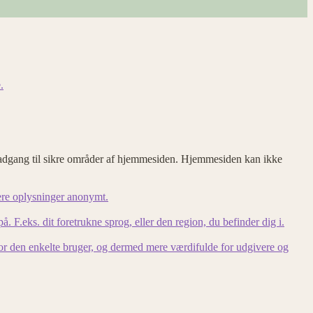
.
adgang til sikre områder af hjemmesiden. Hjemmesiden kan ikke
ere oplysninger anonymt.
F.eks. dit foretrukne sprog, eller den region, du befinder dig i.
for den enkelte bruger, og dermed mere værdifulde for udgivere og