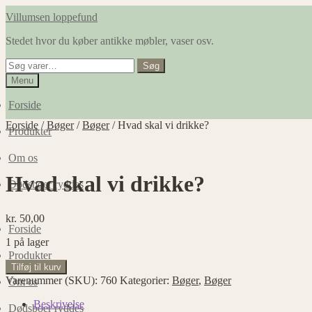
Spring
Spring
Villumsen loppefund
til
til
Stedet hvor du køber antikke møbler, vaser osv.
navigation
indhold
Søg
Søg
efter:
Menu
Forside
Forside
/
Bøger
/
Bøger
/
Hvad skal vi drikke?
Produkter
Om os
Hvad skal vi drikke?
Dødsboer ryddes
kr.
50,00
Forside
1 på lager
Produkter
Hvad
Tilføj til kurv
skal
Varenummer (SKU):
760
Kategorier:
Bøger
,
Bøger
Om os
vi
drikke?
Beskrivelse
Dødsboer ryddes