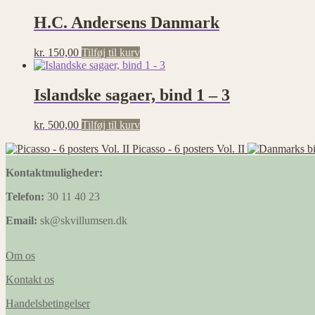
H.C. Andersens Danmark
kr.
150,00
Tilføj til kurv
Islandske sagaer, bind 1 – 3
kr.
500,00
Tilføj til kurv
Picasso - 6 posters Vol. II
Kontaktmuligheder:
Telefon:
30 11 40 23
Email:
sk@skvillumsen.dk
Om os
Kontakt os
Handelsbetingelser