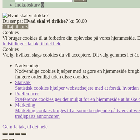
efter:
Indkøbskurv
0
Du ser på:
Hvad skal vi drikke?
kr.
50,00
Tilføj til kurv
Cookies
Vi bruger cookies til at forbedre din oplevelse på vores hjemmeside. D
Indstillinger
Ja tak, til det hele
Cookies
Vælg, hvilken slags cookies du vil acceptere. Dit valg gemmes i et år
Nødvendige
Nødvendige cookies hjælper med at gøre en hjemmeside brugbar
fungere ordentligt uden disse cookies.
Statistik
Statistisk cookies hjælper webstedsejere med at forstå, hvord
Præferencer
Præference cookies gør det muligt for en hjemmeside at huske op
Marketing
Marketing cookies bruges til at spore besøgende på tværs af we
tredjeparts annoncører.
Gem
Ja tak, til det hele