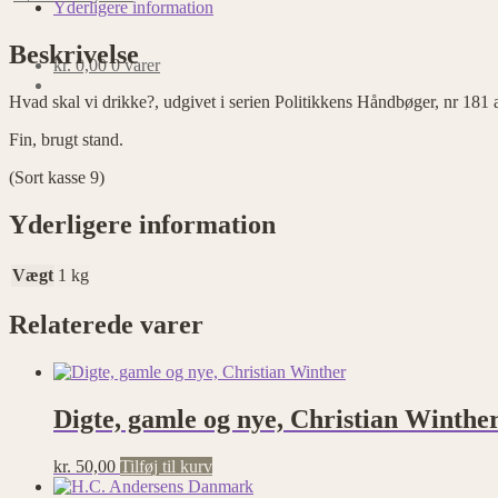
antal
Yderligere information
Beskrivelse
kr.
0,00
0 varer
Hvad skal vi drikke?, udgivet i serien Politikkens Håndbøger, nr 181 a
Fin, brugt stand.
(Sort kasse 9)
Yderligere information
Vægt
1 kg
Relaterede varer
Digte, gamle og nye, Christian Winthe
kr.
50,00
Tilføj til kurv