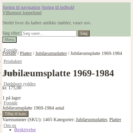
Spring til navigation
Spring til indhold
Villumsen loppefund
Stedet hvor du køber antikke møbler, vaser osv.
Søg efter:
Søg
Menu
Forside
Forside
/
Platter
/
Jubilæumsplatter
/
Jubilæumsplatte 1969-1984
Produkter
Jubilæumsplatte 1969-1984
Om os
Dødsboer ryddes
kr.
175,00
1 på lager
Forside
Jubilæumsplatte 1969-1984 antal
Tilføj til kurv
Produkter
Varenummer (SKU):
1465
Kategorier:
Jubilæumsplatter
,
Platter
Om os
Beskrivelse