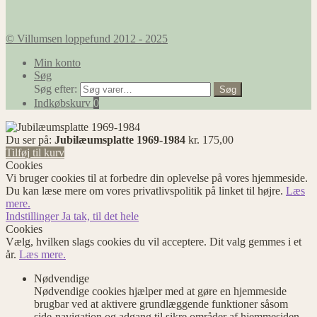
© Villumsen loppefund 2012 - 2025
Min konto
Søg
Søg efter:
Søg
Indkøbskurv
0
Du ser på:
Jubilæumsplatte 1969-1984
kr.
175,00
Tilføj til kurv
Cookies
Vi bruger cookies til at forbedre din oplevelse på vores hjemmeside.
Du kan læse mere om vores privatlivspolitik på linket til højre.
Læs
mere.
Indstillinger
Ja tak, til det hele
Cookies
Vælg, hvilken slags cookies du vil acceptere. Dit valg gemmes i et
år.
Læs mere.
Nødvendige
Nødvendige cookies hjælper med at gøre en hjemmeside
brugbar ved at aktivere grundlæggende funktioner såsom
side-navigation og adgang til sikre områder af hjemmesiden.