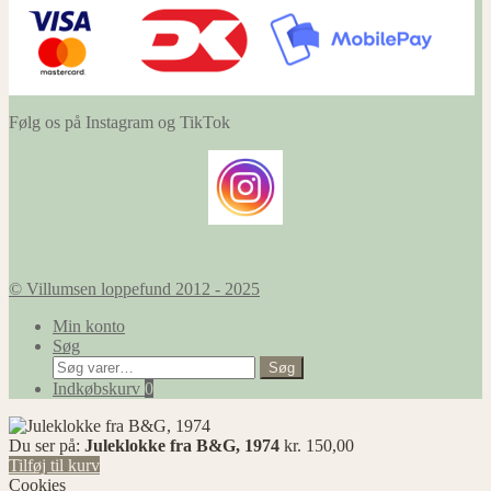
Følg os på Instagram og TikTok
© Villumsen loppefund 2012 - 2025
Min konto
Søg
Søg
Søg
efter:
Indkøbskurv
0
Du ser på:
Juleklokke fra B&G, 1974
kr.
150,00
Tilføj til kurv
Cookies