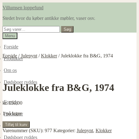
Spring
Spring
Villumsen loppefund
til
til
Stedet hvor du køber antikke møbler, vaser osv.
navigation
indhold
Søg
Søg
efter:
Menu
Forside
Forside
/
Julepynt
/
Klokker
/
Juleklokke fra B&G, 1974
Produkter
Om os
Dødsboer ryddes
Juleklokke fra B&G, 1974
Forside
kr.
150,00
1 på lager
Produkter
Juleklokke
Tilføj til kurv
Om os
fra
Varenummer (SKU):
977
Kategorier:
Julepynt
,
Klokker
B&G,
Dødsboer ryddes