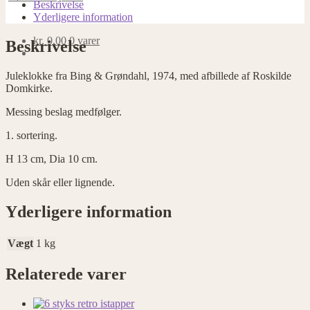
1974
Beskrivelse
antal
Yderligere information
kr.
0,00
0 varer
Beskrivelse
Juleklokke fra Bing & Grøndahl, 1974, med afbillede af Roskilde
Domkirke.
Messing beslag medfølger.
1. sortering.
H 13 cm, Dia 10 cm.
Uden skår eller lignende.
Yderligere information
Vægt
1 kg
Relaterede varer