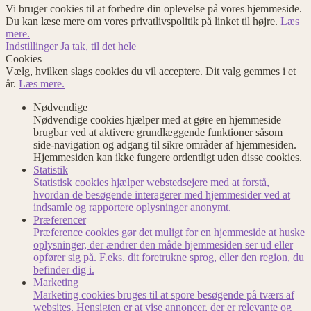
Vi bruger cookies til at forbedre din oplevelse på vores hjemmeside.
Du kan læse mere om vores privatlivspolitik på linket til højre.
Læs
mere.
Indstillinger
Ja tak, til det hele
Cookies
Vælg, hvilken slags cookies du vil acceptere. Dit valg gemmes i et
år.
Læs mere.
Nødvendige
Nødvendige cookies hjælper med at gøre en hjemmeside
brugbar ved at aktivere grundlæggende funktioner såsom
side-navigation og adgang til sikre områder af hjemmesiden.
Hjemmesiden kan ikke fungere ordentligt uden disse cookies.
Statistik
Statistisk cookies hjælper webstedsejere med at forstå,
hvordan de besøgende interagerer med hjemmesider ved at
indsamle og rapportere oplysninger anonymt.
Præferencer
Præference cookies gør det muligt for en hjemmeside at huske
oplysninger, der ændrer den måde hjemmesiden ser ud eller
opfører sig på. F.eks. dit foretrukne sprog, eller den region, du
befinder dig i.
Marketing
Marketing cookies bruges til at spore besøgende på tværs af
websites. Hensigten er at vise annoncer, der er relevante og