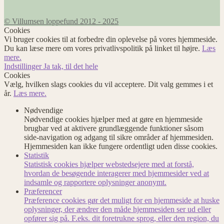
© Villumsen loppefund 2012 - 2025
Cookies
Vi bruger cookies til at forbedre din oplevelse på vores hjemmeside.
Du kan læse mere om vores privatlivspolitik på linket til højre.
Læs
mere.
Indstillinger
Ja tak, til det hele
Cookies
Vælg, hvilken slags cookies du vil acceptere. Dit valg gemmes i et
år.
Læs mere.
Nødvendige
Nødvendige cookies hjælper med at gøre en hjemmeside
brugbar ved at aktivere grundlæggende funktioner såsom
side-navigation og adgang til sikre områder af hjemmesiden.
Hjemmesiden kan ikke fungere ordentligt uden disse cookies.
Statistik
Statistisk cookies hjælper webstedsejere med at forstå,
hvordan de besøgende interagerer med hjemmesider ved at
indsamle og rapportere oplysninger anonymt.
Præferencer
Præference cookies gør det muligt for en hjemmeside at huske
oplysninger, der ændrer den måde hjemmesiden ser ud eller
opfører sig på. F.eks. dit foretrukne sprog, eller den region, du