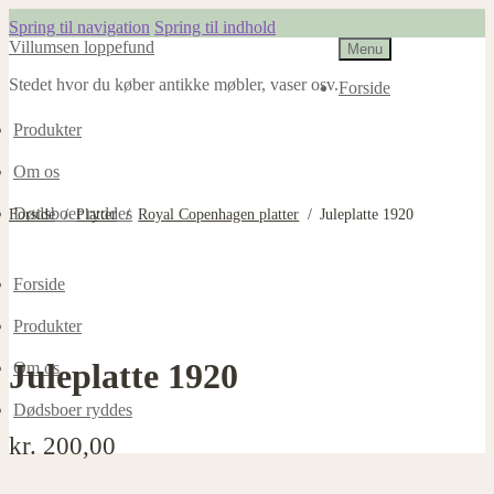
Spring til navigation
Spring til indhold
Villumsen loppefund
Menu
Stedet hvor du køber antikke møbler, vaser osv.
Forside
Produkter
Om os
Dødsboer ryddes
Forside
/
Platter
/
Royal Copenhagen platter
/
Juleplatte 1920
Forside
Produkter
Juleplatte 1920
Om os
Dødsboer ryddes
kr.
200,00