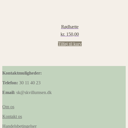
Rødhætte
kr.
150,00
Tilføj til kurv
Kontaktmuligheder:
Telefon:
30 11 40 23
Email:
sk@skvillumsen.dk
Om os
Kontakt os
Handelsbetingelser