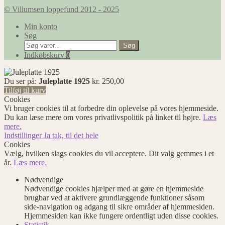
© Villumsen loppefund 2012 - 2025
Min konto
Søg
Søg
Søg
efter:
Indkøbskurv
0
Du ser på:
Juleplatte 1925
kr.
250,00
Tilføj til kurv
Cookies
Vi bruger cookies til at forbedre din oplevelse på vores hjemmeside.
Du kan læse mere om vores privatlivspolitik på linket til højre.
Læs
mere.
Indstillinger
Ja tak, til det hele
Cookies
Vælg, hvilken slags cookies du vil acceptere. Dit valg gemmes i et
år.
Læs mere.
Nødvendige
Nødvendige cookies hjælper med at gøre en hjemmeside
brugbar ved at aktivere grundlæggende funktioner såsom
side-navigation og adgang til sikre områder af hjemmesiden.
Hjemmesiden kan ikke fungere ordentligt uden disse cookies.
Statistik