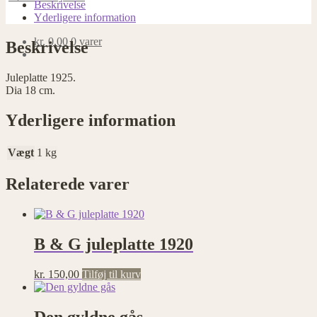
Beskrivelse
Yderligere information
kr.
0,00
0 varer
Beskrivelse
Juleplatte 1925.
Dia 18 cm.
Yderligere information
Vægt
1 kg
Relaterede varer
B & G juleplatte 1920
kr.
150,00
Tilføj til kurv