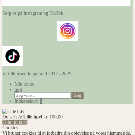
Følg os på Instagram og TikTok
© Villumsen loppefund 2012 - 2025
Min konto
Søg
Søg
Søg
efter:
Indkøbskurv
0
Du ser på:
Lille høvl
kr.
100,00
Tilføj til kurv
Cookies
Vi bruger cookies til at forbedre din oplevelse på vores hjemmeside.