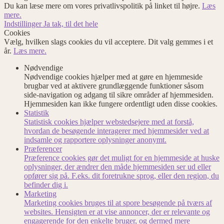
Du kan læse mere om vores privatlivspolitik på linket til højre.
Læs
mere.
Indstillinger
Ja tak, til det hele
Cookies
Vælg, hvilken slags cookies du vil acceptere. Dit valg gemmes i et
år.
Læs mere.
Nødvendige
Nødvendige cookies hjælper med at gøre en hjemmeside
brugbar ved at aktivere grundlæggende funktioner såsom
side-navigation og adgang til sikre områder af hjemmesiden.
Hjemmesiden kan ikke fungere ordentligt uden disse cookies.
Statistik
Statistisk cookies hjælper webstedsejere med at forstå,
hvordan de besøgende interagerer med hjemmesider ved at
indsamle og rapportere oplysninger anonymt.
Præferencer
Præference cookies gør det muligt for en hjemmeside at huske
oplysninger, der ændrer den måde hjemmesiden ser ud eller
opfører sig på. F.eks. dit foretrukne sprog, eller den region, du
befinder dig i.
Marketing
Marketing cookies bruges til at spore besøgende på tværs af
websites. Hensigten er at vise annoncer, der er relevante og
engagerende for den enkelte bruger, og dermed mere