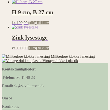
H 9 cm, B 27 cm
kr.
100,00
Tilføj til kurv
Zink lysestage
kr.
100,00
Tilføj til kurv
Militærhue klokke i messing
Vintage dukke i plastik
Kontaktmuligheder:
Telefon:
30 11 40 23
Email:
sk@skvillumsen.dk
Om os
Kontakt os