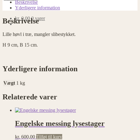
Beskrivelse
Yderligere information
kr.
0,00
0 varer
Beskrivelse
Lille høvl i træ, mangler slibestykket.
H 9 cm, B 15 cm.
Yderligere information
Vægt
1 kg
Relaterede varer
Engelske messing lysestager
kr.
600,00
Tilføj til kurv