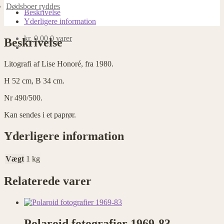
Dødsboer ryddes
Beskrivelse
Yderligere information
kr.
0,00
0 varer
Beskrivelse
Litografi af Lise Honoré, fra 1980.
H 52 cm, B 34 cm.
Nr 490/500.
Kan sendes i et paprør.
Yderligere information
Vægt
1 kg
Relaterede varer
Polaroid fotografier 1969-83