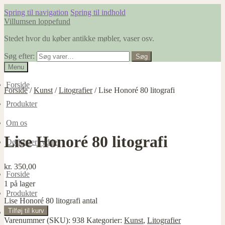
Spring til navigation
Spring til indhold
Villumsen loppefund
Stedet hvor du køber antikke møbler, vaser osv.
Søg efter:
Søg
Menu
Forside
Forside
/
Kunst
/
Litografier
/
Lise Honoré 80 litografi
Produkter
Om os
Lise Honoré 80 litografi
Dødsboer ryddes
kr.
350,00
Forside
1 på lager
Produkter
Lise Honoré 80 litografi antal
Tilføj til kurv
Om os
Varenummer (SKU):
938
Kategorier:
Kunst
,
Litografier