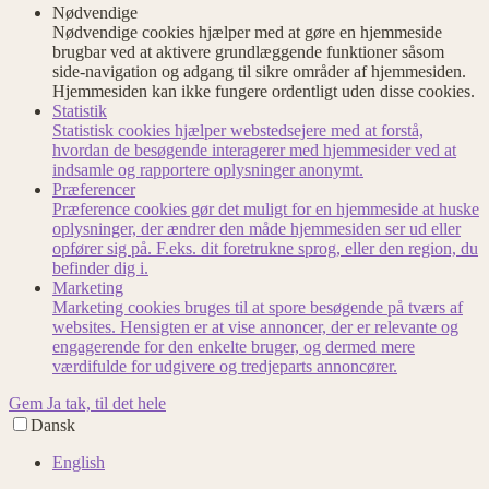
Nødvendige
Nødvendige cookies hjælper med at gøre en hjemmeside
brugbar ved at aktivere grundlæggende funktioner såsom
side-navigation og adgang til sikre områder af hjemmesiden.
Hjemmesiden kan ikke fungere ordentligt uden disse cookies.
Statistik
Statistisk cookies hjælper webstedsejere med at forstå,
hvordan de besøgende interagerer med hjemmesider ved at
indsamle og rapportere oplysninger anonymt.
Præferencer
Præference cookies gør det muligt for en hjemmeside at huske
oplysninger, der ændrer den måde hjemmesiden ser ud eller
opfører sig på. F.eks. dit foretrukne sprog, eller den region, du
befinder dig i.
Marketing
Marketing cookies bruges til at spore besøgende på tværs af
websites. Hensigten er at vise annoncer, der er relevante og
engagerende for den enkelte bruger, og dermed mere
værdifulde for udgivere og tredjeparts annoncører.
Gem
Ja tak, til det hele
Dansk
English