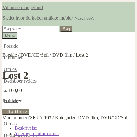
Spring
Spring
Villumsen loppefund
til
til
Stedet hvor du køber antikke møbler, vaser osv.
navigation
indhold
Søg
Søg
efter:
Menu
Forside
Forside
/
DVD/CD/Spil
/
DVD film
/
Lost 2
Produkter
Om os
Lost 2
Dødsboer ryddes
kr.
100,00
Forside
1 på lager
Lost
Tilføj til kurv
Produkter
2
Varenummer (SKU):
1632
Kategorier:
DVD film
,
DVD/CD/Spil
antal
Om os
Beskrivelse
Yderligere information
Dødsboer ryddes