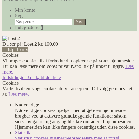
Min konto
Søg
Søg
Søg
efter:
Indkøbskurv
0
Du ser på:
Lost 2
kr.
100,00
Tilføj til kurv
Cookies
Vi bruger cookies til at forbedre din oplevelse på vores hjemmeside.
Du kan læse mere om vores privatlivspolitik på linket til højre.
Læs
mere.
Indstillinger
Ja tak, til det hele
Cookies
Vælg, hvilken slags cookies du vil acceptere. Dit valg gemmes i et
år.
Læs mere.
Nødvendige
Nødvendige cookies hjælper med at gøre en hjemmeside
brugbar ved at aktivere grundlæggende funktioner såsom
side-navigation og adgang til sikre områder af hjemmesiden.
Hjemmesiden kan ikke fungere ordentligt uden disse cookies.
Statistik
Statistisk cookies hjælper webstedsejere med at forstå,