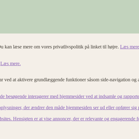
u kan læse mere om vores privatlivspolitik på linket til højre.
Læs mere
.
Læs mere.
 ved at aktivere grundlæggende funktioner såsom side-navigation og 
an de besøgende interagerer med hjemmesider ved at indsamle og rapport
lysninger, der ændrer den måde hjemmesiden ser ud eller opfører sig på. 
bsites. Hensigten er at vise annoncer, der er relevante og engagerende 