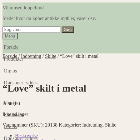
Spring
Spring
Villumsen loppefund
til
til
Stedet hvor du køber antikke møbler, vaser osv.
navigation
indhold
Søg
Søg
efter:
Menu
Forside
Forside
/
Indretning
/
Skilte
/
“Love” skilt i metal
Produkter
Om os
Dødsboer ryddes
“Love” skilt i metal
Forside
kr.
40,00
Ikke på lager
Produkter
Varenummer (SKU):
20138
Kategorier:
Indretning
,
Skilte
Om os
Beskrivelse
Dødsboer ryddes