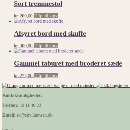
Sort tremmestol
kr.
200,00
Tilføj til kurv
Afsyret bord med skuffe
kr.
300,00
Tilføj til kurv
Gammel taburet med broderet sæde
kr.
275,00
Tilføj til kurv
Orange ur med mønster
Kontaktmuligheder:
Telefon:
30 11 40 23
Email:
sk@skvillumsen.dk
Om os