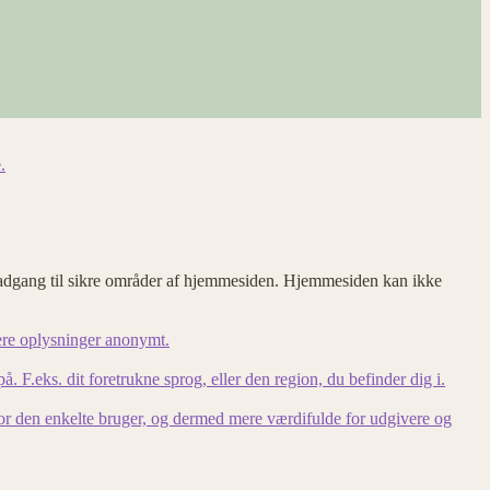
.
adgang til sikre områder af hjemmesiden. Hjemmesiden kan ikke
ere oplysninger anonymt.
F.eks. dit foretrukne sprog, eller den region, du befinder dig i.
for den enkelte bruger, og dermed mere værdifulde for udgivere og