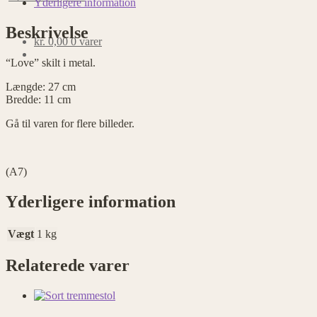
Yderligere information
Beskrivelse
kr.
0,00
0 varer
“Love” skilt i metal.
Længde: 27 cm
Bredde: 11 cm
Gå til varen for flere billeder.
(A7)
Yderligere information
Vægt
1 kg
Relaterede varer