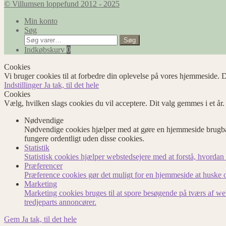
© Villumsen loppefund 2012 - 2025
Min konto
Søg
Søg
Søg
efter:
Indkøbskurv
0
Cookies
Vi bruger cookies til at forbedre din oplevelse på vores hjemmeside. D
Indstillinger
Ja tak, til det hele
Cookies
Vælg, hvilken slags cookies du vil acceptere. Dit valg gemmes i et år
Nødvendige
Nødvendige cookies hjælper med at gøre en hjemmeside brugbar
fungere ordentligt uden disse cookies.
Statistik
Statistisk cookies hjælper webstedsejere med at forstå, hvord
Præferencer
Præference cookies gør det muligt for en hjemmeside at huske op
Marketing
Marketing cookies bruges til at spore besøgende på tværs af we
tredjeparts annoncører.
Gem
Ja tak, til det hele