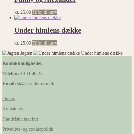
Statistik
Statistisk
kr.
25,00
Tilføj til kurv
cookies
hjælper
webstedsejere
Under himlens dække
med at
forstå,
hvordan de
kr.
25,00
Tilføj til kurv
besøgende
interagerer
Jagten
Under himlens dække
med
Kontaktmuligheder:
hjemmesider
ved at
Telefon:
30 11 40 23
indsamle og
rapportere
Email:
sk@skvillumsen.dk
oplysninger
anonymt.
Om os
Kontakt os
Præferencer
Præference
Handelsbetingelser
cookies gør
det muligt
Privatlivs -og cookiepolitik
for en