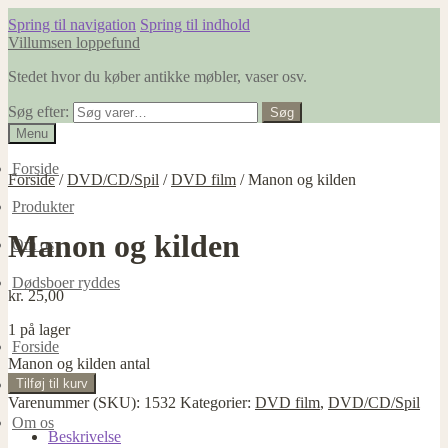
Spring til navigation
Spring til indhold
Villumsen loppefund
Stedet hvor du køber antikke møbler, vaser osv.
Søg efter:
Søg
Menu
Forside
Forside
/
DVD/CD/Spil
/
DVD film
/
Manon og kilden
Produkter
Manon og kilden
Om os
Dødsboer ryddes
kr.
25,00
1 på lager
Forside
Manon og kilden antal
Tilføj til kurv
Produkter
Varenummer (SKU):
1532
Kategorier:
DVD film
,
DVD/CD/Spil
Om os
Beskrivelse