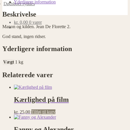
Yderligere information
Dødsboer ryddes
Nødvendige
Beskrivelse
Nødvendige
cookies
kr.
0,00
0 varer
hjælper med at
Manon og kilden. Jean De Florette 2.
gøre en
God stand, ingen ridser.
hjemmeside
brugbar ved at
aktivere
Yderligere information
grundlæggende
funktioner
Vægt
1 kg
såsom side-
navigation og
adgang til
Relaterede varer
sikre områder
af
hjemmesiden.
Hjemmesiden
Kærlighed på film
kan ikke
fungere
ordentligt uden
kr.
25,00
Tilføj til kurv
disse cookies.
Fanny og Alexander