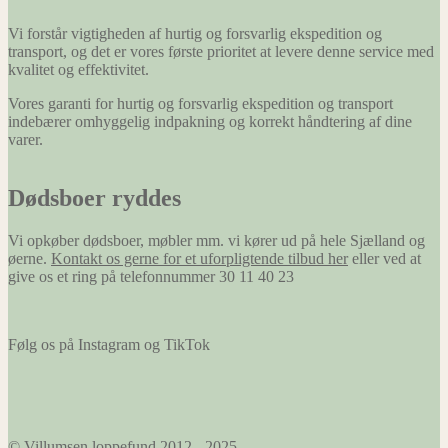
hjemmeside
at huske
Vi forstår vigtigheden af hurtig og forsvarlig ekspedition og
oplysninger,
transport, og det er vores første prioritet at levere denne service med
der ændrer
kvalitet og effektivitet.
den måde
hjemmesiden
Vores garanti for hurtig og forsvarlig ekspedition og transport
ser ud eller
indebærer omhyggelig indpakning og korrekt håndtering af dine
opfører sig
varer.
på. F.eks. dit
foretrukne
sprog, eller
Dødsboer ryddes
den region,
du befinder
Vi opkøber dødsboer, møbler mm. vi kører ud på hele Sjælland og
dig i.
øerne.
Kontakt os gerne for et uforpligtende tilbud her
eller ved at
give os et ring på telefonnummer 30 11 40 23
Marketing
Marketing
Følg os på Instagram og TikTok
cookies
bruges til at
spore
besøgende
på tværs af
websites.
© Villumsen loppefund 2012 - 2025