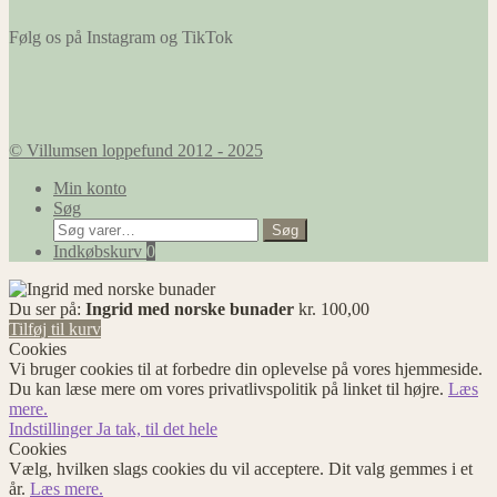
Følg os på Instagram og TikTok
© Villumsen loppefund 2012 - 2025
Min konto
Søg
Søg
Søg
efter:
Indkøbskurv
0
Du ser på:
Ingrid med norske bunader
kr.
100,00
Tilføj til kurv
Cookies
Vi bruger cookies til at forbedre din oplevelse på vores hjemmeside.
Du kan læse mere om vores privatlivspolitik på linket til højre.
Læs
mere.
Indstillinger
Ja tak, til det hele
Cookies
Vælg, hvilken slags cookies du vil acceptere. Dit valg gemmes i et
år.
Læs mere.