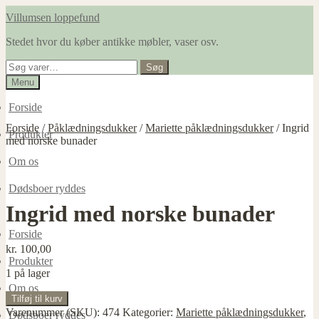
Spring
Spring
Villumsen loppefund
til
til
Stedet hvor du køber antikke møbler, vaser osv.
navigation
indhold
Søg
Søg
efter:
Menu
Forside
Forside
/
Påklædningsdukker
/
Mariette påklædningsdukker
/
Ingrid
Produkter
med norske bunader
Om os
Dødsboer ryddes
Ingrid med norske bunader
Forside
kr.
100,00
Produkter
1 på lager
Om os
Ingrid
Tilføj til kurv
med
Varenummer (SKU):
474
Kategorier:
Mariette påklædningsdukker
,
Dødsboer ryddes