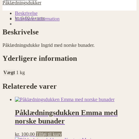
norske
Påklædningsdukker
bunader
antal
Beskrivelse
kr.
0,00
0 varer
Yderligere information
Beskrivelse
Påklædningsdukke Ingrid med norske bunader.
Yderligere information
Vægt
1 kg
Relaterede varer
Påklædningsdukken Emma med
norske bunader
kr.
100,00
Tilføj til kurv