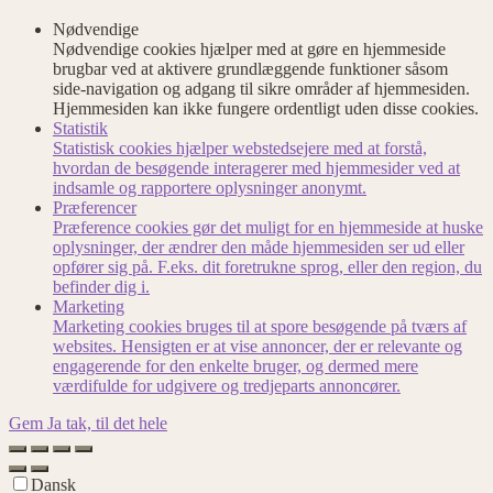
Nødvendige
Nødvendige cookies hjælper med at gøre en hjemmeside
brugbar ved at aktivere grundlæggende funktioner såsom
side-navigation og adgang til sikre områder af hjemmesiden.
Hjemmesiden kan ikke fungere ordentligt uden disse cookies.
Statistik
Statistisk cookies hjælper webstedsejere med at forstå,
hvordan de besøgende interagerer med hjemmesider ved at
indsamle og rapportere oplysninger anonymt.
Præferencer
Præference cookies gør det muligt for en hjemmeside at huske
oplysninger, der ændrer den måde hjemmesiden ser ud eller
opfører sig på. F.eks. dit foretrukne sprog, eller den region, du
befinder dig i.
Marketing
Marketing cookies bruges til at spore besøgende på tværs af
websites. Hensigten er at vise annoncer, der er relevante og
engagerende for den enkelte bruger, og dermed mere
værdifulde for udgivere og tredjeparts annoncører.
Gem
Ja tak, til det hele
Dansk