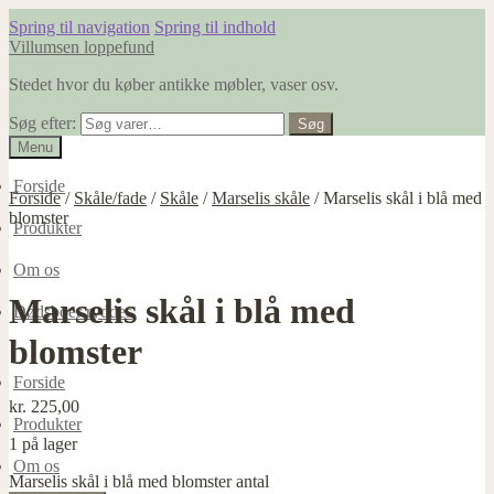
Spring til navigation
Spring til indhold
Villumsen loppefund
Stedet hvor du køber antikke møbler, vaser osv.
Søg efter:
Søg
Menu
Forside
Forside
/
Skåle/fade
/
Skåle
/
Marselis skåle
/
Marselis skål i blå med
blomster
Produkter
Om os
Marselis skål i blå med
Dødsboer ryddes
blomster
Forside
kr.
225,00
Produkter
1 på lager
Om os
Marselis skål i blå med blomster antal