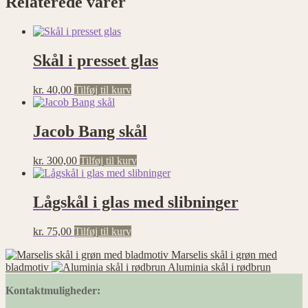
Relaterede varer
Statistik
Statistisk
cookies
hjælper
Skål i presset glas
webstedsejere
med at
forstå,
kr.
40,00
Tilføj til kurv
hvordan de
besøgende
interagerer
Jacob Bang skål
med
hjemmesider
ved at
kr.
300,00
Tilføj til kurv
indsamle og
rapportere
oplysninger
Lågskål i glas med slibninger
anonymt.
kr.
75,00
Tilføj til kurv
Præferencer
Marselis skål i grøn med
Præference
bladmotiv
Aluminia skål i rødbrun
cookies gør
Kontaktmuligheder:
det muligt
for en