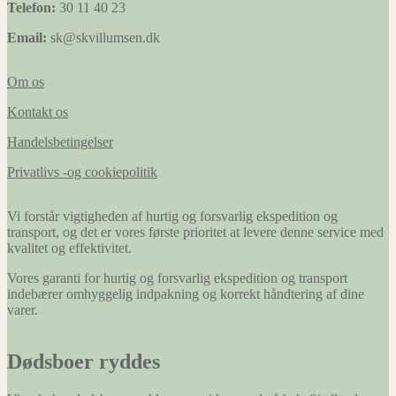
Telefon:
30 11 40 23
hjemmeside
at huske
Email:
sk@skvillumsen.dk
oplysninger,
der ændrer
den måde
Om os
hjemmesiden
ser ud eller
Kontakt os
opfører sig
på. F.eks. dit
Handelsbetingelser
foretrukne
sprog, eller
Privatlivs -og cookiepolitik
den region,
du befinder
Vi forstår vigtigheden af hurtig og forsvarlig ekspedition og
dig i.
transport, og det er vores første prioritet at levere denne service med
kvalitet og effektivitet.
Marketing
Vores garanti for hurtig og forsvarlig ekspedition og transport
Marketing
indebærer omhyggelig indpakning og korrekt håndtering af dine
cookies
varer.
bruges til at
spore
besøgende
Dødsboer ryddes
på tværs af
websites.