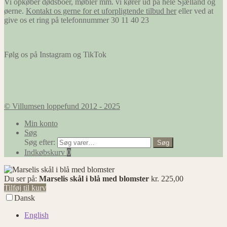
Vi opkøber dødsboer, møbler mm. vi kører ud på hele Sjælland og
Hensigten
øerne.
Kontakt os gerne for et uforpligtende tilbud her
eller ved at
er at vise
give os et ring på telefonnummer 30 11 40 23
annoncer,
der er
relevante og
engagerende
Følg os på Instagram og TikTok
for den
enkelte
bruger, og
dermed
mere
værdifulde
© Villumsen loppefund 2012 - 2025
for udgivere
og
Min konto
tredjeparts
Søg
annoncører.
Søg efter:
Søg
Indkøbskurv
0
Du ser på:
Marselis skål i blå med blomster
kr.
225,00
Tilføj til kurv
Dansk
English