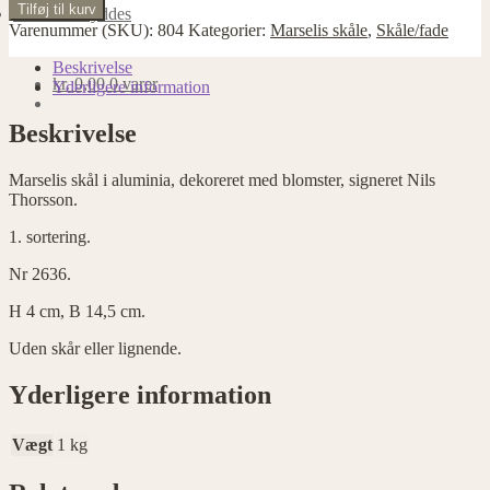
Tilføj til kurv
Dødsboer ryddes
Varenummer (SKU):
804
Kategorier:
Marselis skåle
,
Skåle/fade
Nødvendige
Nødvendige
Beskrivelse
cookies
kr.
0,00
0 varer
Yderligere information
hjælper med at
gøre en
Beskrivelse
hjemmeside
brugbar ved at
aktivere
Marselis skål i aluminia, dekoreret med blomster, signeret Nils
grundlæggende
Thorsson.
funktioner
såsom side-
1. sortering.
navigation og
Nr 2636.
adgang til
sikre områder
H 4 cm, B 14,5 cm.
af
hjemmesiden.
Uden skår eller lignende.
Hjemmesiden
kan ikke
Yderligere information
fungere
ordentligt uden
disse cookies.
Vægt
1 kg