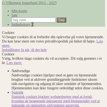
© Villumsen loppefund 2012 - 2025
Min konto
Søg
Søg
Søg
efter:
Indkøbskurv
0
Cookies
Vi bruger cookies til at forbedre din oplevelse på vores hjemmeside.
Du kan læse mere om vores privatlivspolitik på linket til højre.
Læs
mere.
Indstillinger
Ja tak, til det hele
Cookies
Vælg, hvilken slags cookies du vil acceptere. Dit valg gemmes i et
år.
Læs mere.
Nødvendige
Nødvendige cookies hjælper med at gøre en hjemmeside
brugbar ved at aktivere grundlæggende funktioner såsom
side-navigation og adgang til sikre områder af hjemmesiden.
Hjemmesiden kan ikke fungere ordentligt uden disse cookies.
Statistik
Statistisk cookies hjælper webstedsejere med at forstå,
hvordan de besøgende interagerer med hjemmesider ved at
indsamle og rapportere oplysninger anonymt.