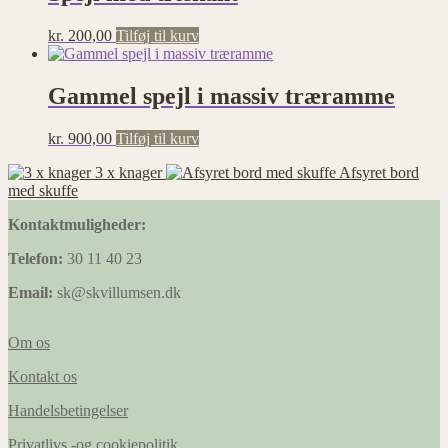
kr.
200,00
Tilføj til kurv
Gammel spejl i massiv træramme
kr.
900,00
Tilføj til kurv
3 x knager
Afsyret bord
med skuffe
Kontaktmuligheder:
Telefon:
30 11 40 23
Email:
sk@skvillumsen.dk
Om os
Kontakt os
Handelsbetingelser
Privatlivs -og cookiepolitik