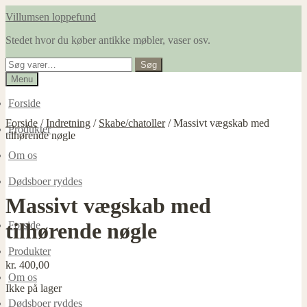
Spring
Spring
Villumsen loppefund
til
til
Stedet hvor du køber antikke møbler, vaser osv.
navigation
indhold
Søg
Søg
efter:
Menu
Forside
Forside
/
Indretning
/
Skabe/chatoller
/
Massivt vægskab med
Produkter
tilhørende nøgle
Om os
Dødsboer ryddes
Massivt vægskab med
tilhørende nøgle
Forside
Produkter
kr.
400,00
Om os
Ikke på lager
Dødsboer ryddes