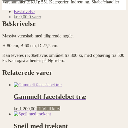
Varenummer (SKU):
551
Kategorier:
Indretning
,
Skabe/chatoller
Beskrivelse
kr.
0,00
0 varer
Beskrivelse
Massivt vægskab med tilhørende nøgle.
H 80 cm, B 60 cm, D 27,5 cm.
Kan leveres i Købehavns området fra 300 kr, med opbæring fra 500
kr. Kan også afhentes på Nørrebro.
Relaterede varer
Gammelt facetslebet træ
kr.
1.200,00
Tilføj til kurv
Spejl med trækant