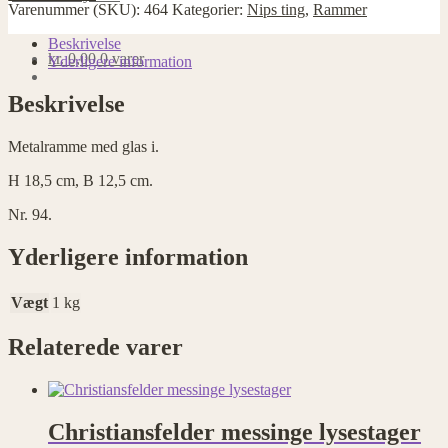
H
Varenummer (SKU):
464
Kategorier:
Nips ting
,
Rammer
18,5
cm,
Beskrivelse
kr.
0,00
0 varer
B
Yderligere information
12,5
cm
Beskrivelse
antal
Metalramme med glas i.
H 18,5 cm, B 12,5 cm.
Nr. 94.
Yderligere information
Vægt
1 kg
Relaterede varer
Christiansfelder messinge lysestager