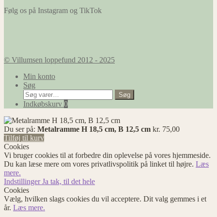
Følg os på Instagram og TikTok
© Villumsen loppefund 2012 - 2025
Min konto
Søg
Søg
Søg
efter:
Indkøbskurv
0
Du ser på:
Metalramme H 18,5 cm, B 12,5 cm
kr.
75,00
Tilføj til kurv
Cookies
Vi bruger cookies til at forbedre din oplevelse på vores hjemmeside.
Du kan læse mere om vores privatlivspolitik på linket til højre.
Læs
mere.
Indstillinger
Ja tak, til det hele
Cookies
Vælg, hvilken slags cookies du vil acceptere. Dit valg gemmes i et
år.
Læs mere.