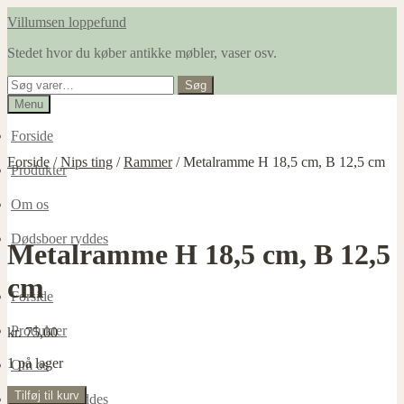
Spring
Spring
Villumsen loppefund
til
til
Stedet hvor du køber antikke møbler, vaser osv.
navigation
indhold
Søg
Søg
efter:
Menu
Forside
Forside
/
Nips ting
/
Rammer
/
Metalramme H 18,5 cm, B 12,5 cm
Produkter
Om os
Dødsboer ryddes
Metalramme H 18,5 cm, B 12,5
cm
Forside
Produkter
kr.
75,00
1 på lager
Om os
Metalramme
Tilføj til kurv
Dødsboer ryddes