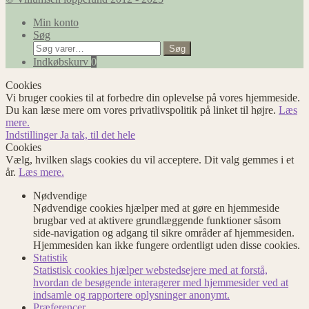
Min konto
Søg
Søg
Søg
efter:
Indkøbskurv
0
Cookies
Vi bruger cookies til at forbedre din oplevelse på vores hjemmeside.
Du kan læse mere om vores privatlivspolitik på linket til højre.
Læs
mere.
Indstillinger
Ja tak, til det hele
Cookies
Vælg, hvilken slags cookies du vil acceptere. Dit valg gemmes i et
år.
Læs mere.
Nødvendige
Nødvendige cookies hjælper med at gøre en hjemmeside
brugbar ved at aktivere grundlæggende funktioner såsom
side-navigation og adgang til sikre områder af hjemmesiden.
Hjemmesiden kan ikke fungere ordentligt uden disse cookies.
Statistik
Statistisk cookies hjælper webstedsejere med at forstå,
hvordan de besøgende interagerer med hjemmesider ved at
indsamle og rapportere oplysninger anonymt.
Præferencer