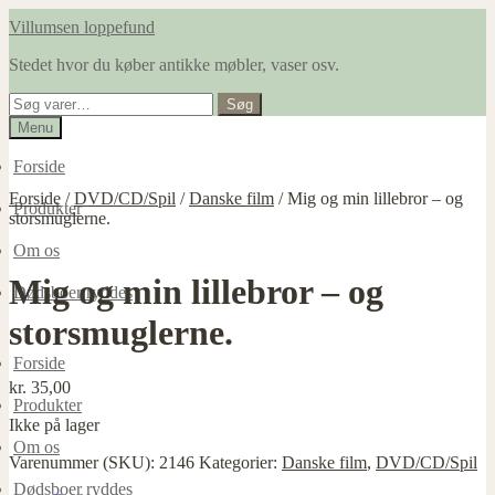
Spring
Spring
Villumsen loppefund
til
til
Stedet hvor du køber antikke møbler, vaser osv.
navigation
indhold
Søg
Søg
efter:
Menu
Forside
Forside
/
DVD/CD/Spil
/
Danske film
/
Mig og min lillebror – og
Produkter
storsmuglerne.
Om os
Mig og min lillebror – og
Dødsboer ryddes
storsmuglerne.
Forside
kr.
35,00
Produkter
Ikke på lager
Om os
Varenummer (SKU):
2146
Kategorier:
Danske film
,
DVD/CD/Spil
Dødsboer ryddes