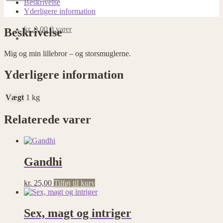
Beskrivelse
Yderligere information
kr.
0,00
0 varer
Beskrivelse
Mig og min lillebror – og storsmuglerne.
Yderligere information
Vægt
1 kg
Relaterede varer
Gandhi
kr.
25,00
Tilføj til kurv
Sex, magt og intriger