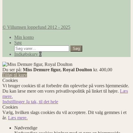
© Villumsen loppefund 2012 - 2025
Min konto
Søg
Søg
Søg
efter:
Indkøbskurv
0
Du ser på:
Miss Demure figur, Royal Doulton
kr.
400,00
Tilføj til kurv
Cookies
Vi bruger cookies til at forbedre din oplevelse på vores hjemmeside.
Du kan læse mere om vores privatlivspolitik på linket til højre.
Læs
mere.
Indstillinger
Ja tak, til det hele
Cookies
Vælg, hvilken slags cookies du vil acceptere. Dit valg gemmes i et
år.
Læs mere.
Nødvendige