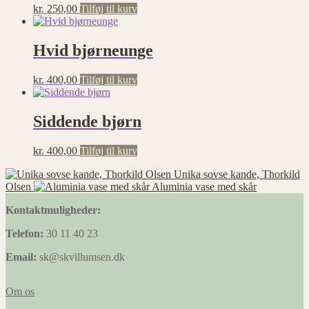
kr.
250,00
Tilføj til kurv
Hvid bjørneunge
kr.
400,00
Tilføj til kurv
Siddende bjørn
kr.
400,00
Tilføj til kurv
Unika sovse kande, Thorkild
Olsen
Aluminia vase med skår
Kontaktmuligheder:
Telefon:
30 11 40 23
Email:
sk@skvillumsen.dk
Om os