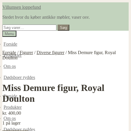
Spring
Spring
Villumsen loppefund
til
til
Stedet hvor du køber antikke møbler, vaser osv.
navigation
indhold
Søg
Søg
efter:
Menu
Forside
Forside
/
Figurer
/
Diverse figurer
/
Miss Demure figur, Royal
Produkter
Doulton
Om os
Dødsboer ryddes
Miss Demure figur, Royal
Doulton
Forside
Produkter
kr.
400,00
Om os
1 på lager
Dødsboer ryddes