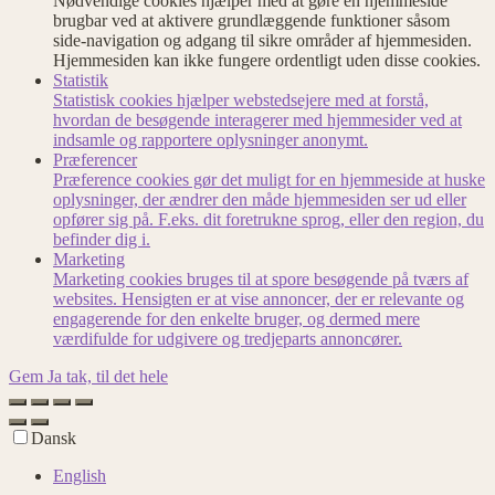
Nødvendige cookies hjælper med at gøre en hjemmeside
brugbar ved at aktivere grundlæggende funktioner såsom
side-navigation og adgang til sikre områder af hjemmesiden.
Hjemmesiden kan ikke fungere ordentligt uden disse cookies.
Statistik
Statistisk cookies hjælper webstedsejere med at forstå,
hvordan de besøgende interagerer med hjemmesider ved at
indsamle og rapportere oplysninger anonymt.
Præferencer
Præference cookies gør det muligt for en hjemmeside at huske
oplysninger, der ændrer den måde hjemmesiden ser ud eller
opfører sig på. F.eks. dit foretrukne sprog, eller den region, du
befinder dig i.
Marketing
Marketing cookies bruges til at spore besøgende på tværs af
websites. Hensigten er at vise annoncer, der er relevante og
engagerende for den enkelte bruger, og dermed mere
værdifulde for udgivere og tredjeparts annoncører.
Gem
Ja tak, til det hele
Dansk
English