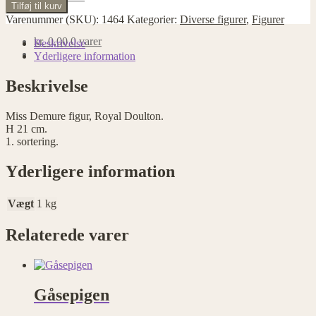
Miss
Tilføj til kurv
Demure
Varenummer (SKU):
1464
Kategorier:
Diverse figurer
,
Figurer
figur,
kr.
0,00
0 varer
Royal
Beskrivelse
Doulton
Yderligere information
antal
Beskrivelse
Miss Demure figur, Royal Doulton.
H 21 cm.
1. sortering.
Yderligere information
Vægt
1 kg
Relaterede varer
Gåsepigen