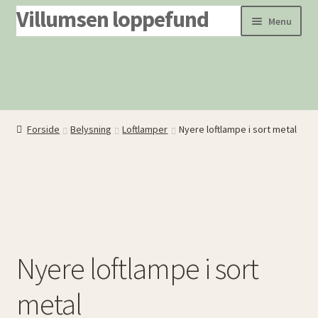
Villumsen loppefund
Spring
Spring
Menu
til
til
navigation
indhold
Forside
Produkter
Om os
Forside
Belysning
Loftlamper
Nyere loftlampe i sort metal
Dødsboer ryddes
Nyere loftlampe i sort
metal