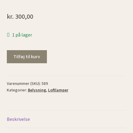
kr.
300,00
1 på lager
Nyere
Tilføj til kurv
loftlampe
i
sort
metal
Varenummer (SKU):
589
Kategorier:
Belysning
,
Loftlamper
antal
Beskrivelse