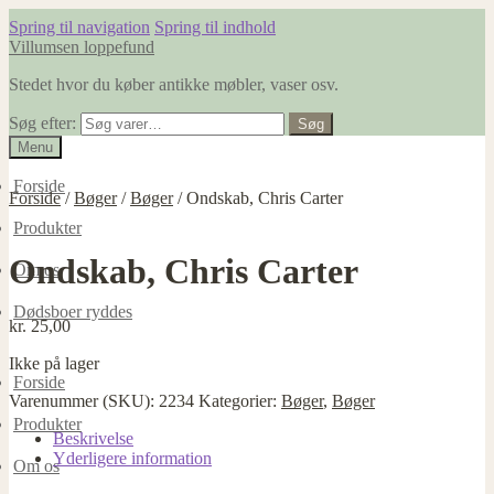
Spring til navigation
Spring til indhold
Villumsen loppefund
Stedet hvor du køber antikke møbler, vaser osv.
Søg efter:
Søg
Menu
Forside
Forside
/
Bøger
/
Bøger
/
Ondskab, Chris Carter
Produkter
Ondskab, Chris Carter
Om os
Dødsboer ryddes
kr.
25,00
Ikke på lager
Forside
Varenummer (SKU):
2234
Kategorier:
Bøger
,
Bøger
Produkter
Beskrivelse
Yderligere information
Om os