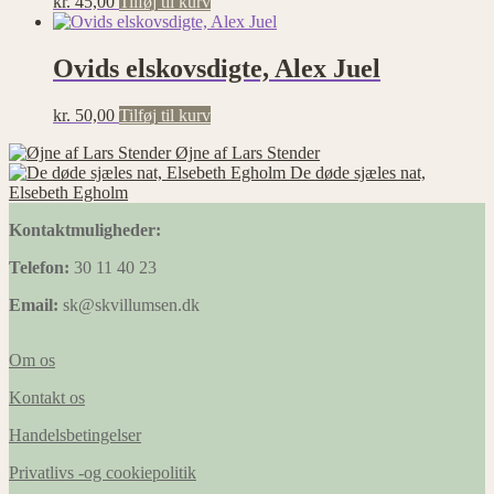
kr.
45,00
Tilføj til kurv
Ovids elskovsdigte, Alex Juel
kr.
50,00
Tilføj til kurv
Øjne af Lars Stender
De døde sjæles nat,
Elsebeth Egholm
Kontaktmuligheder:
Telefon:
30 11 40 23
Email:
sk@skvillumsen.dk
Om os
Kontakt os
Handelsbetingelser
Privatlivs -og cookiepolitik