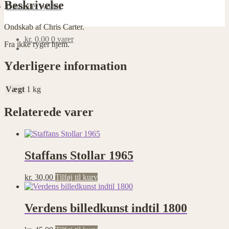
Beskrivelse
Dødsboer ryddes
Ondskab af Chris Carter.
kr.
0,00
0 varer
Fra ikke ryger hjem.
Yderligere information
Vægt
1 kg
Relaterede varer
Staffans Stollar 1965
kr.
30,00
Tilføj til kurv
Verdens billedkunst indtil 1800