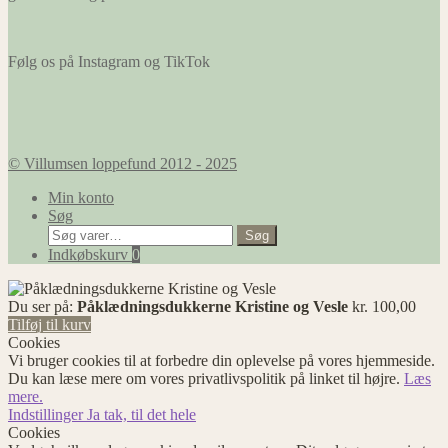
Følg os på Instagram og TikTok
© Villumsen loppefund 2012 - 2025
Min konto
Søg
Søg
Søg
efter:
Indkøbskurv
0
Du ser på:
Påklædningsdukkerne Kristine og Vesle
kr.
100,00
Tilføj til kurv
Cookies
Vi bruger cookies til at forbedre din oplevelse på vores hjemmeside.
Du kan læse mere om vores privatlivspolitik på linket til højre.
Læs
mere.
Indstillinger
Ja tak, til det hele
Cookies