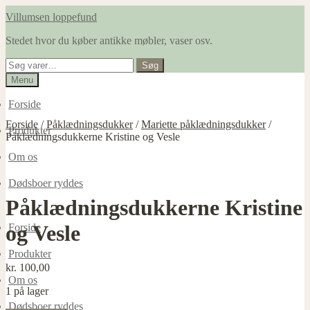
Spring
Spring
Villumsen loppefund
til
til
Stedet hvor du køber antikke møbler, vaser osv.
navigation
indhold
Søg
Søg
efter:
Menu
Forside
Forside
/
Påklædningsdukker
/
Mariette påklædningsdukker
/
Produkter
Påklædningsdukkerne Kristine og Vesle
Om os
Dødsboer ryddes
Påklædningsdukkerne Kristine
og Vesle
Forside
Produkter
kr.
100,00
Om os
1 på lager
Dødsboer ryddes