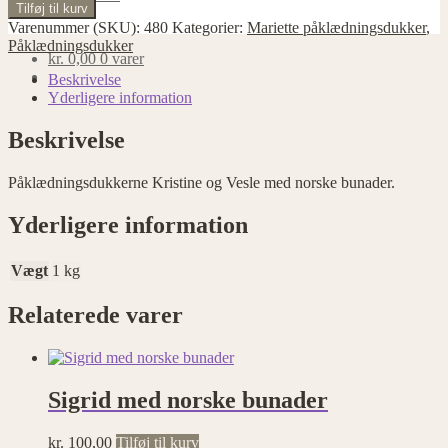
Påklædningsdukkerne
Tilføj til kurv
Kristine
Varenummer (SKU):
480
Kategorier:
Mariette påklædningsdukker
,
og
Påklædningsdukker
kr.
0,00
0 varer
Vesle
antal
Beskrivelse
Yderligere information
Beskrivelse
Påklædningsdukkerne Kristine og Vesle med norske bunader.
Yderligere information
Vægt
1 kg
Relaterede varer
Sigrid med norske bunader
kr.
100,00
Tilføj til kurv