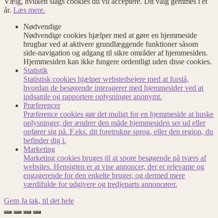
Vælg, hvilken slags cookies du vil acceptere. Dit valg gemmes i et
år.
Læs mere.
Nødvendige
Nødvendige cookies hjælper med at gøre en hjemmeside
brugbar ved at aktivere grundlæggende funktioner såsom
side-navigation og adgang til sikre områder af hjemmesiden.
Hjemmesiden kan ikke fungere ordentligt uden disse cookies.
Statistik
Statistisk cookies hjælper webstedsejere med at forstå,
hvordan de besøgende interagerer med hjemmesider ved at
indsamle og rapportere oplysninger anonymt.
Præferencer
Præference cookies gør det muligt for en hjemmeside at huske
oplysninger, der ændrer den måde hjemmesiden ser ud eller
opfører sig på. F.eks. dit foretrukne sprog, eller den region, du
befinder dig i.
Marketing
Marketing cookies bruges til at spore besøgende på tværs af
websites. Hensigten er at vise annoncer, der er relevante og
engagerende for den enkelte bruger, og dermed mere
værdifulde for udgivere og tredjeparts annoncører.
Gem
Ja tak, til det hele