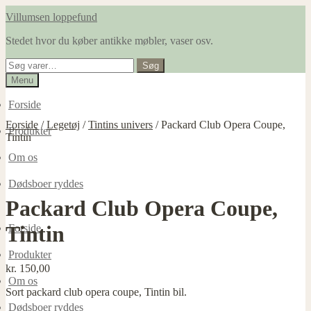
Spring
Spring
Villumsen loppefund
til
til
Stedet hvor du køber antikke møbler, vaser osv.
navigation
indhold
Søg
Søg
efter:
Menu
Forside
Forside
/
Legetøj
/
Tintins univers
/
Packard Club Opera Coupe,
Produkter
Tintin
Om os
Dødsboer ryddes
Packard Club Opera Coupe,
Tintin
Forside
Produkter
kr.
150,00
Om os
Sort packard club opera coupe, Tintin bil.
Dødsboer ryddes