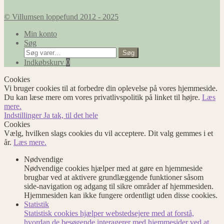
© Villumsen loppefund 2012 - 2025
Min konto
Søg
Søg
Søg
efter:
Indkøbskurv
0
Cookies
Vi bruger cookies til at forbedre din oplevelse på vores hjemmeside.
Du kan læse mere om vores privatlivspolitik på linket til højre.
Læs
mere.
Indstillinger
Ja tak, til det hele
Cookies
Vælg, hvilken slags cookies du vil acceptere. Dit valg gemmes i et
år.
Læs mere.
Nødvendige
Nødvendige cookies hjælper med at gøre en hjemmeside
brugbar ved at aktivere grundlæggende funktioner såsom
side-navigation og adgang til sikre områder af hjemmesiden.
Hjemmesiden kan ikke fungere ordentligt uden disse cookies.
Statistik
Statistisk cookies hjælper webstedsejere med at forstå,
hvordan de besøgende interagerer med hjemmesider ved at