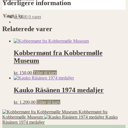
Yderligere information
Vægt
1 kg
kr.
0,00
0 varer
Relaterede varer
Kobbermønt fra Kobbermølle
Museum
kr.
150,00
Tilføj til kurv
Kauko Räsänen 1974 medaljer
kr.
1.200,00
Tilføj til kurv
Kobbermønt fra
Kobbermølle Museum
Kauko
Räsänen 1974 medaljer