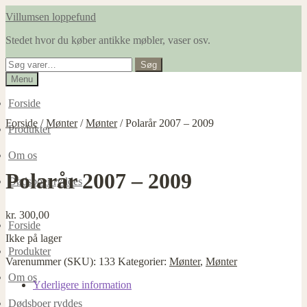
Spring
Spring
Villumsen loppefund
til
til
Stedet hvor du køber antikke møbler, vaser osv.
navigation
indhold
Søg
Søg
efter:
Menu
Forside
Forside
/
Mønter
/
Mønter
/
Polarår 2007 – 2009
Produkter
Om os
Polarår 2007 – 2009
Dødsboer ryddes
kr.
300,00
Forside
Ikke på lager
Produkter
Varenummer (SKU):
133
Kategorier:
Mønter
,
Mønter
Om os
Yderligere information
Dødsboer ryddes