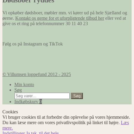
Dødsboer ryddes
Vi opkøber dødsboer, møbler mm. vi kører ud på hele Sjælland og
øerne.
Kontakt os gerne for et uforpligtende tilbud her
eller ved at
give os et ring på telefonnummer 30 11 40 23
Følg os på Instagram og TikTok
© Villumsen loppefund 2012 - 2025
Min konto
Søg
Søg
Søg
efter:
Indkøbskurv
0
Cookies
Vi bruger cookies til at forbedre din oplevelse på vores hjemmeside.
Du kan læse mere om vores privatlivspolitik på linket til højre.
Læs
mere.
Indstillinger
Ja tak, til det hele