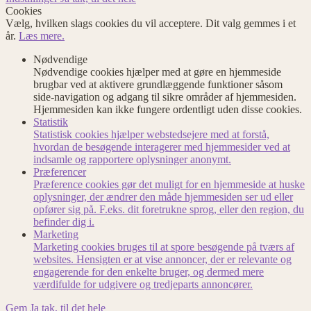
Cookies
Vælg, hvilken slags cookies du vil acceptere. Dit valg gemmes i et
år.
Læs mere.
Nødvendige
Nødvendige cookies hjælper med at gøre en hjemmeside
brugbar ved at aktivere grundlæggende funktioner såsom
side-navigation og adgang til sikre områder af hjemmesiden.
Hjemmesiden kan ikke fungere ordentligt uden disse cookies.
Statistik
Statistisk cookies hjælper webstedsejere med at forstå,
hvordan de besøgende interagerer med hjemmesider ved at
indsamle og rapportere oplysninger anonymt.
Præferencer
Præference cookies gør det muligt for en hjemmeside at huske
oplysninger, der ændrer den måde hjemmesiden ser ud eller
opfører sig på. F.eks. dit foretrukne sprog, eller den region, du
befinder dig i.
Marketing
Marketing cookies bruges til at spore besøgende på tværs af
websites. Hensigten er at vise annoncer, der er relevante og
engagerende for den enkelte bruger, og dermed mere
værdifulde for udgivere og tredjeparts annoncører.
Gem
Ja tak, til det hele