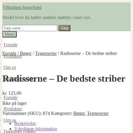
Spring
Spring
Villumsen loppefund
til
til
Stedet hvor du køber antikke møbler, vaser osv.
navigation
indhold
Søg
Søg
efter:
Menu
Forside
Forside
/
Bøger
/
Tegneserier
/
Radisserne – De bedste striber
Produkter
Om os
Radisserne – De bedste striber
Dødsboer ryddes
kr.
125,00
Forside
Ikke på lager
Produkter
Varenummer (SKU):
874
Kategorier:
Bøger
,
Tegneserier
Om os
Beskrivelse
Yderligere information
Dødsboer ryddes