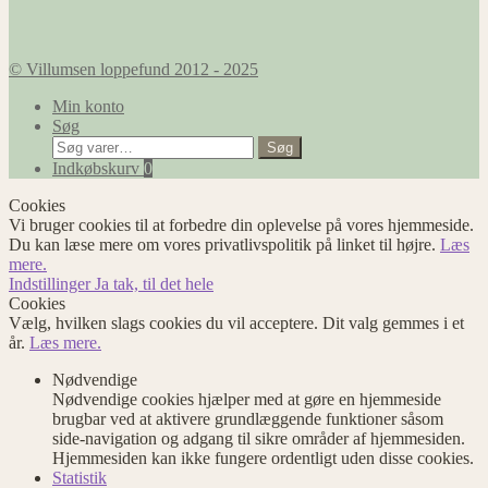
© Villumsen loppefund 2012 - 2025
Min konto
Søg
Søg
Søg
efter:
Indkøbskurv
0
Cookies
Vi bruger cookies til at forbedre din oplevelse på vores hjemmeside.
Du kan læse mere om vores privatlivspolitik på linket til højre.
Læs
mere.
Indstillinger
Ja tak, til det hele
Cookies
Vælg, hvilken slags cookies du vil acceptere. Dit valg gemmes i et
år.
Læs mere.
Nødvendige
Nødvendige cookies hjælper med at gøre en hjemmeside
brugbar ved at aktivere grundlæggende funktioner såsom
side-navigation og adgang til sikre områder af hjemmesiden.
Hjemmesiden kan ikke fungere ordentligt uden disse cookies.
Statistik