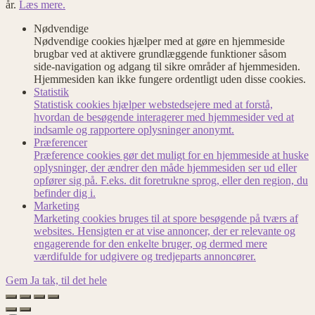
år.
Læs mere.
Nødvendige
Nødvendige cookies hjælper med at gøre en hjemmeside
brugbar ved at aktivere grundlæggende funktioner såsom
side-navigation og adgang til sikre områder af hjemmesiden.
Hjemmesiden kan ikke fungere ordentligt uden disse cookies.
Statistik
Statistisk cookies hjælper webstedsejere med at forstå,
hvordan de besøgende interagerer med hjemmesider ved at
indsamle og rapportere oplysninger anonymt.
Præferencer
Præference cookies gør det muligt for en hjemmeside at huske
oplysninger, der ændrer den måde hjemmesiden ser ud eller
opfører sig på. F.eks. dit foretrukne sprog, eller den region, du
befinder dig i.
Marketing
Marketing cookies bruges til at spore besøgende på tværs af
websites. Hensigten er at vise annoncer, der er relevante og
engagerende for den enkelte bruger, og dermed mere
værdifulde for udgivere og tredjeparts annoncører.
Gem
Ja tak, til det hele