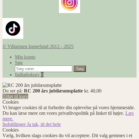
© Villumsen loppefund 2012 - 2025
Min konto
Søg
Søg
Søg
efter:
Indkøbskurv
0
Du ser på:
RC 200 års jubilæumsplatte
kr.
40,00
Tilføj til kurv
Cookies
Vi bruger cookies til at forbedre din oplevelse på vores hjemmeside.
Du kan læse mere om vores privatlivspolitik på linket til højre.
Læs
mere.
Indstillinger
Ja tak, til det hele
Cookies
Vælg, hvilken slags cookies du vil acceptere. Dit valg gemmes i et