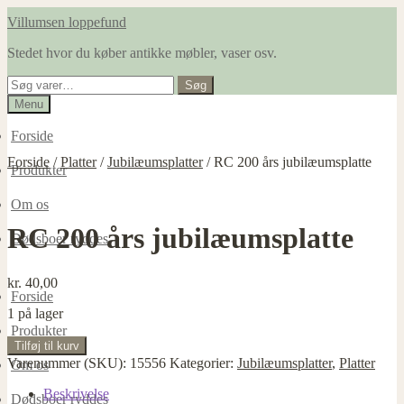
Spring
Spring
Villumsen loppefund
til
til
Stedet hvor du køber antikke møbler, vaser osv.
navigation
indhold
Søg
Søg
efter:
Menu
Forside
Forside
/
Platter
/
Jubilæumsplatter
/
RC 200 års jubilæumsplatte
Produkter
Om os
RC 200 års jubilæumsplatte
Dødsboer ryddes
kr.
40,00
Forside
1 på lager
Produkter
RC
Tilføj til kurv
200
Varenummer (SKU):
15556
Kategorier:
Jubilæumsplatter
,
Platter
Om os
års
jubilæumsplatte
Beskrivelse
Dødsboer ryddes