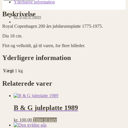
antal
Yderligere information
Beskrivelse
kr.
0,00
0 varer
Royal Copenhagen 200 års jubilæumsplatte 1775-1975.
Dia 18 cm.
Flot og velholdt, gå til varen, for flere billeder.
Yderligere information
Vægt
1 kg
Relaterede varer
B & G juleplatte 1989
kr.
100,00
Tilføj til kurv