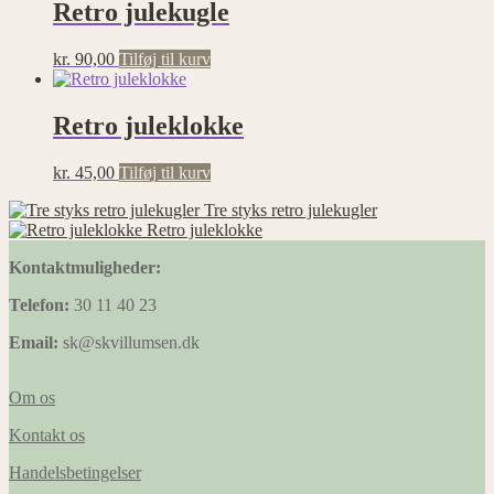
Retro julekugle
kr.
90,00
Tilføj til kurv
Retro juleklokke
kr.
45,00
Tilføj til kurv
Tre styks retro julekugler
Retro juleklokke
Kontaktmuligheder:
Telefon:
30 11 40 23
Email:
sk@skvillumsen.dk
Om os
Kontakt os
Handelsbetingelser