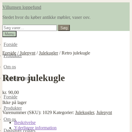
Spring
Spring
Villumsen loppefund
til
til
Stedet hvor du køber antikke møbler, vaser osv.
navigation
indhold
Søg
Søg
efter:
Menu
Forside
Forside
/
Julepynt
/
Julekugler
/
Retro julekugle
Produkter
Om os
Retro julekugle
Dødsboer ryddes
kr.
90,00
Forside
Ikke på lager
Produkter
Varenummer (SKU):
1029
Kategorier:
Julekugler
,
Julepynt
Om os
Beskrivelse
Yderligere information
Dødsboer ryddes