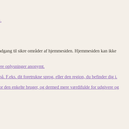
.
adgang til sikre områder af hjemmesiden. Hjemmesiden kan ikke
ere oplysninger anonymt.
F.eks. dit foretrukne sprog, eller den region, du befinder dig i.
for den enkelte bruger, og dermed mere værdifulde for udgivere og