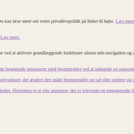
u kan læse mere om vores privatlivspolitik på linket til højre.
Læs mere
.
Læs mere.
 ved at aktivere grundlæggende funktioner såsom side-navigation og 
an de besøgende interagerer med hjemmesider ved at indsamle og rapport
lysninger, der ændrer den måde hjemmesiden ser ud eller opfører sig på. 
bsites. Hensigten er at vise annoncer, der er relevante og engagerende 