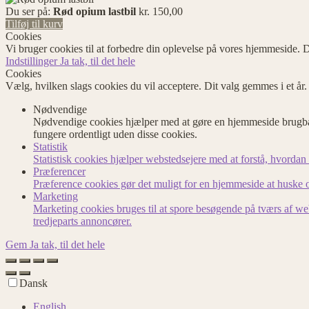
Du ser på:
Rød opium lastbil
kr.
150,00
Tilføj til kurv
Cookies
Vi bruger cookies til at forbedre din oplevelse på vores hjemmeside. D
Indstillinger
Ja tak, til det hele
Cookies
Vælg, hvilken slags cookies du vil acceptere. Dit valg gemmes i et år
Nødvendige
Nødvendige cookies hjælper med at gøre en hjemmeside brugbar
fungere ordentligt uden disse cookies.
Statistik
Statistisk cookies hjælper webstedsejere med at forstå, hvord
Præferencer
Præference cookies gør det muligt for en hjemmeside at huske op
Marketing
Marketing cookies bruges til at spore besøgende på tværs af we
tredjeparts annoncører.
Gem
Ja tak, til det hele
Dansk
English