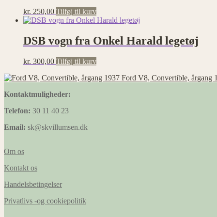
kr.
250,00
Tilføj til kurv
DSB vogn fra Onkel Harald legetøj
kr.
300,00
Tilføj til kurv
Ford V8, Convertible, årgang 
Kontaktmuligheder:
Telefon:
30 11 40 23
Email:
sk@skvillumsen.dk
Om os
Kontakt os
Handelsbetingelser
Privatlivs -og cookiepolitik