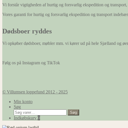
Vi forstår vigtigheden af hurtig og forsvarlig ekspedition og transport, 
Vores garanti for hurtig og forsvarlig ekspedition og transport indeb
Dødsboer ryddes
Vi opkøber dødsboer, møbler mm. vi kører ud på hele Sjælland og øe
Følg os på Instagram og TikTok
© Villumsen loppefund 2012 - 2025
Min konto
Søg
Søg
Søg
efter:
Indkøbskurv
0