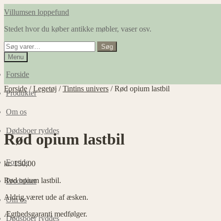
Spring
Spring
Villumsen loppefund
til
til
Stedet hvor du køber antikke møbler, vaser osv.
navigation
indhold
Søg
Søg
efter:
Menu
Forside
Forside
/
Legetøj
/
Tintins univers
/
Rød opium lastbil
Produkter
Om os
Dødsboer ryddes
Rød opium lastbil
Forside
kr.
150,00
Rød opium lastbil.
Produkter
Aldrig været ude af æsken.
Om os
Ægthedsgaranti medfølger.
Dødsboer ryddes