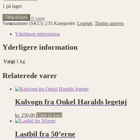
1 på lager
Rød
Tilføj til kurv
kr.
0,00
0 varer
opium
Varenummer (SKU):
235
Kategorier:
Legetøj
,
Tintins univers
lastbil
antal
Yderligere information
Yderligere information
Vægt
1 kg
Relaterede varer
Kulvogn fra Onkel Haralds legetøj
kr.
250,00
Tilføj til kurv
Lastbil fra 50’erne