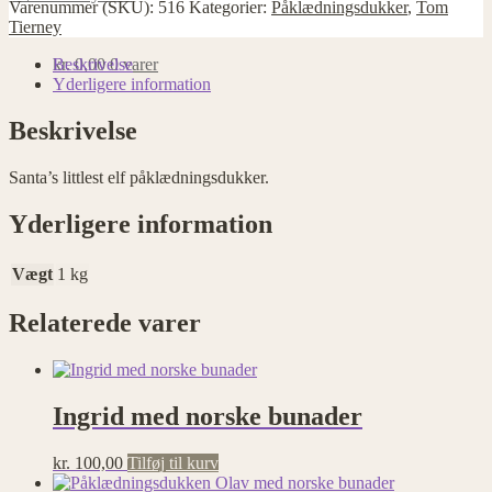
Varenummer (SKU):
516
Kategorier:
Påklædningsdukker
,
Tom
Tierney
Beskrivelse
kr.
0,00
0 varer
Yderligere information
Beskrivelse
Santa’s littlest elf påklædningsdukker.
Yderligere information
Vægt
1 kg
Relaterede varer
Ingrid med norske bunader
kr.
100,00
Tilføj til kurv