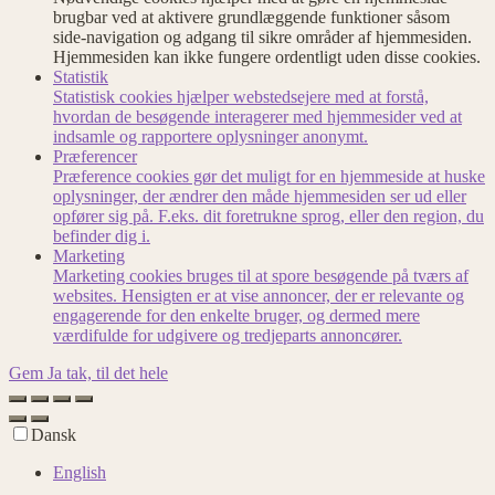
brugbar ved at aktivere grundlæggende funktioner såsom
side-navigation og adgang til sikre områder af hjemmesiden.
Hjemmesiden kan ikke fungere ordentligt uden disse cookies.
Statistik
Statistisk cookies hjælper webstedsejere med at forstå,
hvordan de besøgende interagerer med hjemmesider ved at
indsamle og rapportere oplysninger anonymt.
Præferencer
Præference cookies gør det muligt for en hjemmeside at huske
oplysninger, der ændrer den måde hjemmesiden ser ud eller
opfører sig på. F.eks. dit foretrukne sprog, eller den region, du
befinder dig i.
Marketing
Marketing cookies bruges til at spore besøgende på tværs af
websites. Hensigten er at vise annoncer, der er relevante og
engagerende for den enkelte bruger, og dermed mere
værdifulde for udgivere og tredjeparts annoncører.
Gem
Ja tak, til det hele
Dansk
English