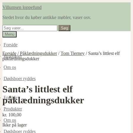
Spring
Spring
Villumsen loppefund
til
til
Stedet hvor du køber antikke møbler, vaser osv.
navigation
indhold
Søg
Søg
efter:
Menu
Forside
Forside
/
Påklædningsdukker
/
Tom Tierney
/
Santa’s littlest elf
Produkter
påklædningsdukker
Om os
Dødsboer ryddes
Santa’s littlest elf
påklædningsdukker
Forside
Produkter
kr.
100,00
Om os
Ikke på lager
Dødsboer ryddes