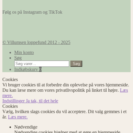
Følg os på Instagram og TikTok
© Villumsen loppefund 2012 - 2025
Min konto
Søg
Søg
Søg
efter:
Indkøbskurv
0
Cookies
Vi bruger cookies til at forbedre din oplevelse på vores hjemmeside.
Du kan læse mere om vores privatlivspolitik på linket til højre.
Læs
mere.
Indstillinger
Ja tak, til det hele
Cookies
Vælg, hvilken slags cookies du vil acceptere. Dit valg gemmes i et
år.
Læs mere.
Nødvendige
Nødvendige cookies hjælper med at gøre en hjemmeside