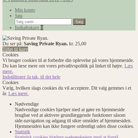
Min konto
Søg
Søg
Søg
efter:
Indkøbskurv
0
Du ser på:
Saving Private Ryan.
kr.
25,00
Tilføj til kurv
Cookies
Vi bruger cookies til at forbedre din oplevelse på vores hjemmeside.
Du kan læse mere om vores privatlivspolitik på linket til højre.
Læs
mere.
Indstillinger
Ja tak, til det hele
Cookies
Vælg, hvilken slags cookies du vil acceptere. Dit valg gemmes i et
år.
Læs mere.
Nødvendige
Nødvendige cookies hjælper med at gøre en hjemmeside
brugbar ved at aktivere grundlæggende funktioner såsom
side-navigation og adgang til sikre områder af hjemmesiden.
Hjemmesiden kan ikke fungere ordentligt uden disse cookies.
Statistik
Statistisk cookies hjælper webstedsejere med at forstå,