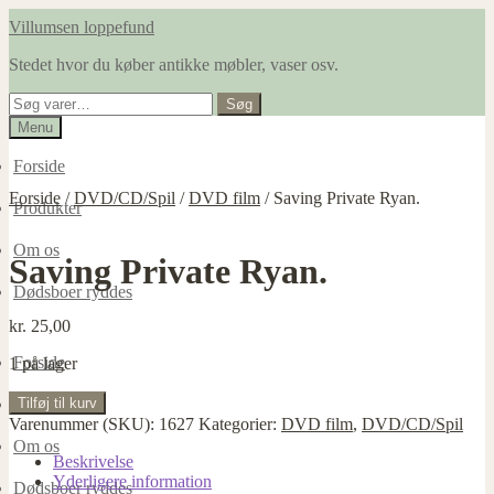
Spring
Spring
Villumsen loppefund
til
til
Stedet hvor du køber antikke møbler, vaser osv.
navigation
indhold
Søg
Søg
efter:
Menu
Forside
Forside
/
DVD/CD/Spil
/
DVD film
/
Saving Private Ryan.
Produkter
Om os
Saving Private Ryan.
Dødsboer ryddes
kr.
25,00
Forside
1 på lager
Saving
Tilføj til kurv
Produkter
Private
Varenummer (SKU):
1627
Kategorier:
DVD film
,
DVD/CD/Spil
Ryan.
Om os
antal
Beskrivelse
Yderligere information
Dødsboer ryddes