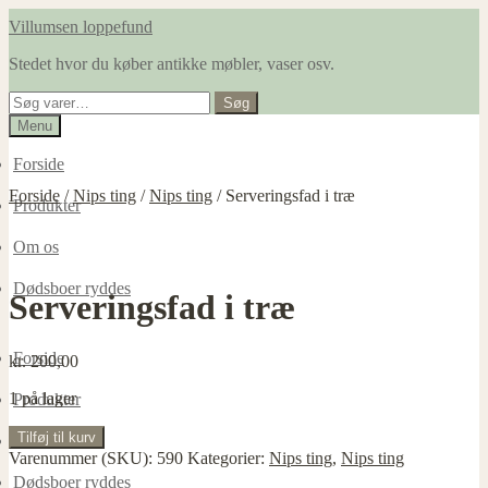
Spring
Spring
Villumsen loppefund
til
til
Stedet hvor du køber antikke møbler, vaser osv.
navigation
indhold
Søg
Søg
efter:
Menu
Forside
Forside
/
Nips ting
/
Nips ting
/
Serveringsfad i træ
Produkter
Om os
Dødsboer ryddes
Serveringsfad i træ
Forside
kr.
200,00
1 på lager
Produkter
Serveringsfad
Tilføj til kurv
Om os
i
Varenummer (SKU):
590
Kategorier:
Nips ting
,
Nips ting
træ
Dødsboer ryddes