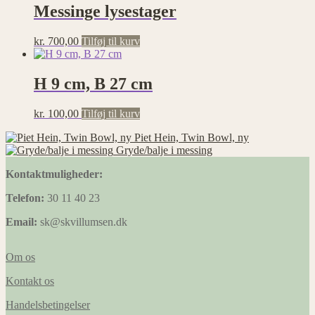
Messinge lysestager
kr.
700,00
Tilføj til kurv
H 9 cm, B 27 cm
kr.
100,00
Tilføj til kurv
Piet Hein, Twin Bowl, ny
Gryde/balje i messing
Kontaktmuligheder:
Telefon:
30 11 40 23
Email:
sk@skvillumsen.dk
Om os
Kontakt os
Handelsbetingelser