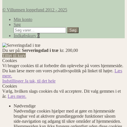
© Villumsen loppefund 2012 - 2025
Min konto
Søg
Søg
Søg
efter:
Indkøbskurv
0
Du ser på:
Serveringsfad i træ
kr.
200,00
Tilføj til kurv
Cookies
Vi bruger cookies til at forbedre din oplevelse på vores hjemmeside.
Du kan læse mere om vores privatlivspolitik på linket til højre.
Læs
mere.
Indstillinger
Ja tak, til det hele
Cookies
Vælg, hvilken slags cookies du vil acceptere. Dit valg gemmes i et
år.
Læs mere.
Nødvendige
Nødvendige cookies hjælper med at gøre en hjemmeside
brugbar ved at aktivere grundlæggende funktioner såsom
side-navigation og adgang til sikre områder af hjemmesiden.
Hjemmesiden kan ikke fungere ordentligt uden disse cookies.