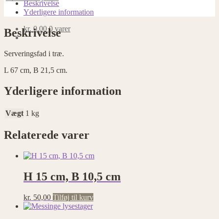
antal
Beskrivelse
Yderligere information
kr.
0,00
0 varer
Beskrivelse
Serveringsfad i træ.
L 67 cm, B 21,5 cm.
Yderligere information
Vægt
1 kg
Relaterede varer
H 15 cm, B 10,5 cm
kr.
50,00
Tilføj til kurv