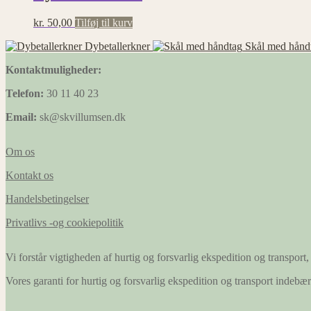
kr.
50,00
Tilføj til kurv
Dybetallerkner
Skål med hånd
Kontaktmuligheder:
Telefon:
30 11 40 23
Email:
sk@skvillumsen.dk
Om os
Kontakt os
Handelsbetingelser
Privatlivs -og cookiepolitik
Vi forstår vigtigheden af hurtig og forsvarlig ekspedition og transport, 
Vores garanti for hurtig og forsvarlig ekspedition og transport indeb