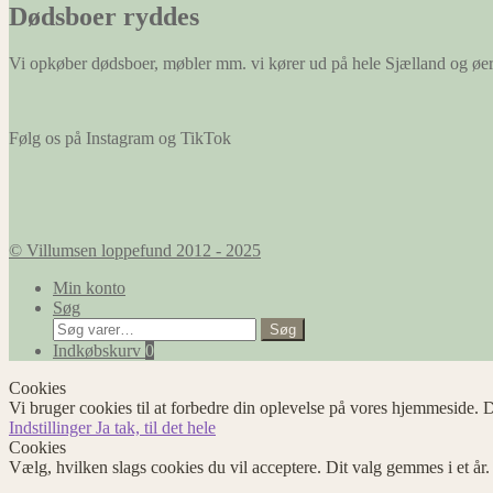
Dødsboer ryddes
Vi opkøber dødsboer, møbler mm. vi kører ud på hele Sjælland og øe
Følg os på Instagram og TikTok
© Villumsen loppefund 2012 - 2025
Min konto
Søg
Søg
Søg
efter:
Indkøbskurv
0
Cookies
Vi bruger cookies til at forbedre din oplevelse på vores hjemmeside. D
Indstillinger
Ja tak, til det hele
Cookies
Vælg, hvilken slags cookies du vil acceptere. Dit valg gemmes i et år