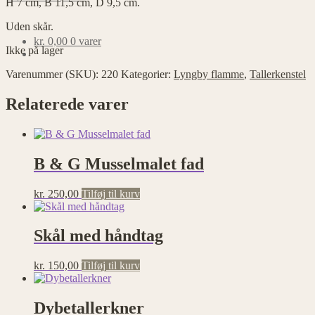
H 7 cm, B 11,5 cm, D 9,5 cm.
Uden skår.
kr.
0,00
0 varer
Ikke på lager
Varenummer (SKU):
220
Kategorier:
Lyngby flamme
,
Tallerkenstel
Relaterede varer
B & G Musselmalet fad
kr.
250,00
Tilføj til kurv
Skål med håndtag
kr.
150,00
Tilføj til kurv
Dybetallerkner