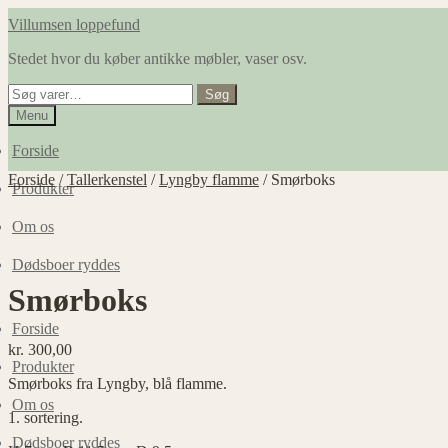
Spring
Spring
Villumsen loppefund
til
til
Stedet hvor du køber antikke møbler, vaser osv.
navigation
indhold
Søg
Søg
efter:
Menu
Forside
Forside
/
Tallerkenstel
/
Lyngby flamme
/
Smørboks
Produkter
Om os
Dødsboer ryddes
Smørboks
Forside
kr.
300,00
Produkter
Smørboks fra Lyngby, blå flamme.
Om os
1. sortering.
Dødsboer ryddes