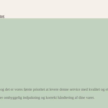
tag
og det er vores første prioritet at levere denne service med kvalitet og ef
ærer omhyggelig indpakning og korrekt håndtering af dine varer.