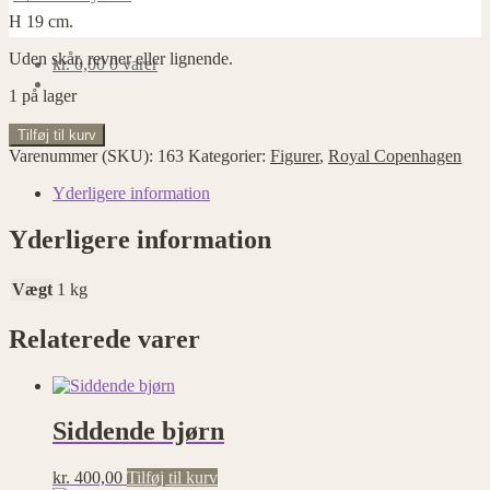
H 19 cm.
Uden skår, revner eller lignende.
kr.
0,00
0 varer
1 på lager
Søløve
Tilføj til kurv
antal
Varenummer (SKU):
163
Kategorier:
Figurer
,
Royal Copenhagen
Yderligere information
Yderligere information
Vægt
1 kg
Relaterede varer
Siddende bjørn
kr.
400,00
Tilføj til kurv