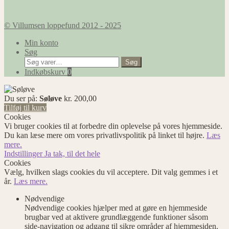
© Villumsen loppefund 2012 - 2025
Min konto
Søg
Søg
Søg
efter:
Indkøbskurv
0
Du ser på:
Søløve
kr.
200,00
Tilføj til kurv
Cookies
Vi bruger cookies til at forbedre din oplevelse på vores hjemmeside.
Du kan læse mere om vores privatlivspolitik på linket til højre.
Læs
mere.
Indstillinger
Ja tak, til det hele
Cookies
Vælg, hvilken slags cookies du vil acceptere. Dit valg gemmes i et
år.
Læs mere.
Nødvendige
Nødvendige cookies hjælper med at gøre en hjemmeside
brugbar ved at aktivere grundlæggende funktioner såsom
side-navigation og adgang til sikre områder af hjemmesiden.