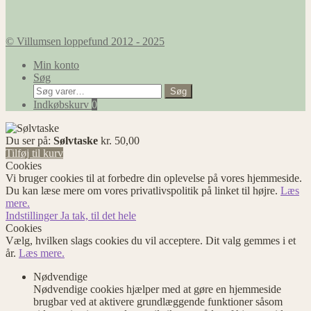
© Villumsen loppefund 2012 - 2025
Min konto
Søg
Søg
Søg
efter:
Indkøbskurv
0
Du ser på:
Sølvtaske
kr.
50,00
Tilføj til kurv
Cookies
Vi bruger cookies til at forbedre din oplevelse på vores hjemmeside.
Du kan læse mere om vores privatlivspolitik på linket til højre.
Læs
mere.
Indstillinger
Ja tak, til det hele
Cookies
Vælg, hvilken slags cookies du vil acceptere. Dit valg gemmes i et
år.
Læs mere.
Nødvendige
Nødvendige cookies hjælper med at gøre en hjemmeside
brugbar ved at aktivere grundlæggende funktioner såsom