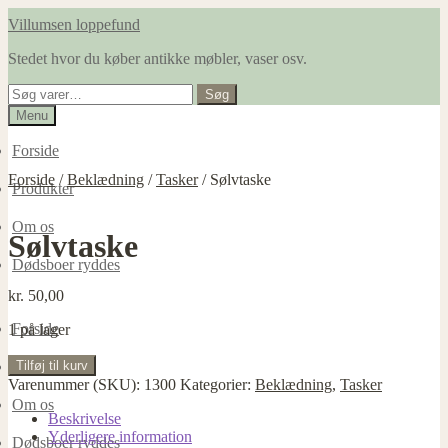
Spring
Spring
Villumsen loppefund
til
til
Stedet hvor du køber antikke møbler, vaser osv.
navigation
indhold
Søg
Søg
efter:
Menu
Forside
Forside
/
Beklædning
/
Tasker
/
Sølvtaske
Produkter
Om os
Sølvtaske
Dødsboer ryddes
kr.
50,00
Forside
1 på lager
Sølvtaske
Tilføj til kurv
Produkter
antal
Varenummer (SKU):
1300
Kategorier:
Beklædning
,
Tasker
Om os
Beskrivelse
Yderligere information
Dødsboer ryddes