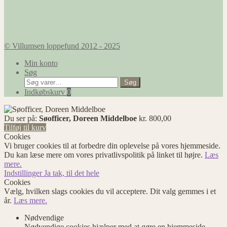
© Villumsen loppefund 2012 - 2025
Min konto
Søg
Søg
Søg
efter:
Indkøbskurv
0
Du ser på:
Søofficer, Doreen Middelboe
kr.
800,00
Tilføj til kurv
Cookies
Vi bruger cookies til at forbedre din oplevelse på vores hjemmeside.
Du kan læse mere om vores privatlivspolitik på linket til højre.
Læs
mere.
Indstillinger
Ja tak, til det hele
Cookies
Vælg, hvilken slags cookies du vil acceptere. Dit valg gemmes i et
år.
Læs mere.
Nødvendige
Nødvendige cookies hjælper med at gøre en hjemmeside