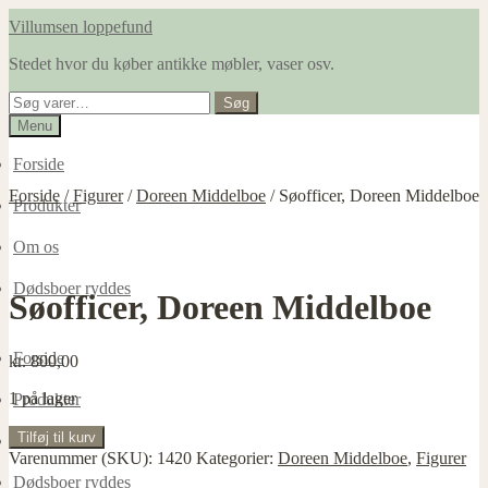
Spring
Spring
Villumsen loppefund
til
til
Stedet hvor du køber antikke møbler, vaser osv.
navigation
indhold
Søg
Søg
efter:
Menu
Forside
Forside
/
Figurer
/
Doreen Middelboe
/
Søofficer, Doreen Middelboe
Produkter
Om os
Dødsboer ryddes
Søofficer, Doreen Middelboe
Forside
kr.
800,00
1 på lager
Produkter
Søofficer,
Tilføj til kurv
Om os
Doreen
Varenummer (SKU):
1420
Kategorier:
Doreen Middelboe
,
Figurer
Middelboe
Dødsboer ryddes