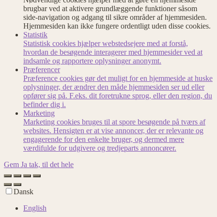
brugbar ved at aktivere grundlæggende funktioner såsom
side-navigation og adgang til sikre områder af hjemmesiden.
Hjemmesiden kan ikke fungere ordentligt uden disse cookies.
Statistik
Statistisk cookies hjælper webstedsejere med at forstå,
hvordan de besøgende interagerer med hjemmesider ved at
indsamle og rapportere oplysninger anonymt.
Præferencer
Præference cookies gør det muligt for en hjemmeside at huske
oplysninger, der ændrer den måde hjemmesiden ser ud eller
opfører sig på. F.eks. dit foretrukne sprog, eller den region, du
befinder dig i.
Marketing
Marketing cookies bruges til at spore besøgende på tværs af
websites. Hensigten er at vise annoncer, der er relevante og
engagerende for den enkelte bruger, og dermed mere
værdifulde for udgivere og tredjeparts annoncører.
Gem
Ja tak, til det hele
Dansk
English