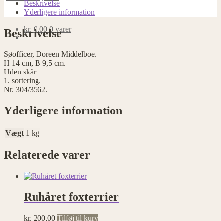
antal
Beskrivelse
Yderligere information
kr.
0,00
0 varer
Beskrivelse
Søofficer, Doreen Middelboe.
H 14 cm, B 9,5 cm.
Uden skår.
1. sortering.
Nr. 304/3562.
Yderligere information
Vægt
1 kg
Relaterede varer
Ruhåret foxterrier
kr.
200,00
Tilføj til kurv