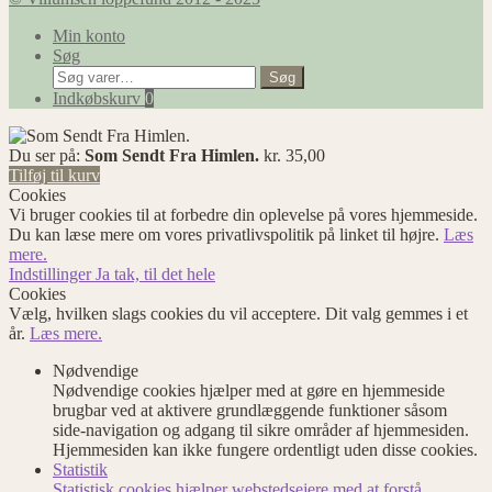
Min konto
Søg
Søg
Søg
efter:
Indkøbskurv
0
Du ser på:
Som Sendt Fra Himlen.
kr.
35,00
Tilføj til kurv
Cookies
Vi bruger cookies til at forbedre din oplevelse på vores hjemmeside.
Du kan læse mere om vores privatlivspolitik på linket til højre.
Læs
mere.
Indstillinger
Ja tak, til det hele
Cookies
Vælg, hvilken slags cookies du vil acceptere. Dit valg gemmes i et
år.
Læs mere.
Nødvendige
Nødvendige cookies hjælper med at gøre en hjemmeside
brugbar ved at aktivere grundlæggende funktioner såsom
side-navigation og adgang til sikre områder af hjemmesiden.
Hjemmesiden kan ikke fungere ordentligt uden disse cookies.
Statistik
Statistisk cookies hjælper webstedsejere med at forstå,