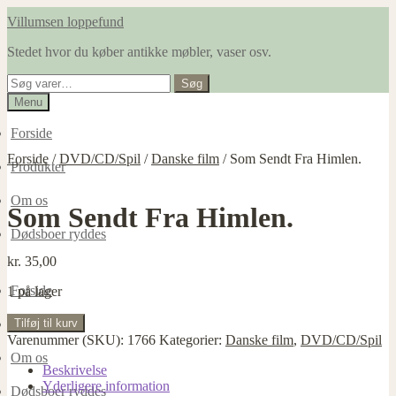
Spring
Spring
Villumsen loppefund
til
til
Stedet hvor du køber antikke møbler, vaser osv.
navigation
indhold
Søg
Søg
efter:
Menu
Forside
Forside
/
DVD/CD/Spil
/
Danske film
/
Som Sendt Fra Himlen.
Produkter
Om os
Som Sendt Fra Himlen.
Dødsboer ryddes
kr.
35,00
Forside
1 på lager
Som
Tilføj til kurv
Produkter
Sendt
Varenummer (SKU):
1766
Kategorier:
Danske film
,
DVD/CD/Spil
Fra
Om os
Himlen.
Beskrivelse
antal
Yderligere information
Dødsboer ryddes