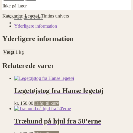
Ikke på lager
Kategorier:
Legetøj
,
Tintins univers
kr.
0,00
0 varer
Yderligere information
Yderligere information
Vægt
1 kg
Relaterede varer
Legetøjstog fra Hanse legetøj
kr.
150,00
Tilføj til kurv
Træhund på hjul fra 50’erne