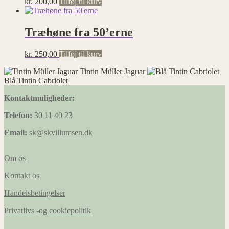
kr.
200,00
Tilføj til kurv
Træhøne fra 50’erne
kr.
250,00
Tilføj til kurv
Tintin Müller Jaguar
Blå Tintin Cabriolet
Kontaktmuligheder:
Telefon:
30 11 40 23
Email:
sk@skvillumsen.dk
Om os
Kontakt os
Handelsbetingelser
Privatlivs -og cookiepolitik