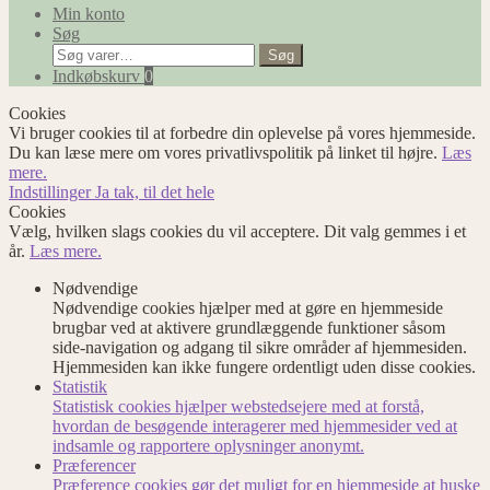
Min konto
Søg
Søg
Søg
efter:
Indkøbskurv
0
Cookies
Vi bruger cookies til at forbedre din oplevelse på vores hjemmeside.
Du kan læse mere om vores privatlivspolitik på linket til højre.
Læs
mere.
Indstillinger
Ja tak, til det hele
Cookies
Vælg, hvilken slags cookies du vil acceptere. Dit valg gemmes i et
år.
Læs mere.
Nødvendige
Nødvendige cookies hjælper med at gøre en hjemmeside
brugbar ved at aktivere grundlæggende funktioner såsom
side-navigation og adgang til sikre områder af hjemmesiden.
Hjemmesiden kan ikke fungere ordentligt uden disse cookies.
Statistik
Statistisk cookies hjælper webstedsejere med at forstå,
hvordan de besøgende interagerer med hjemmesider ved at
indsamle og rapportere oplysninger anonymt.
Præferencer
Præference cookies gør det muligt for en hjemmeside at huske