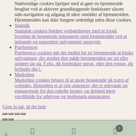
Nødvendige cookies hjælper med at gøre en hjemmeside
brugbar ved at aktivere grundlæggende funktioner såsom
side-navigation og adgang til sikre områder af hjemmesiden.
Hjemmesiden kan ikke fungere ordentligt uden disse cookies.
Statistik
Statistisk cookies hjælper webstedsejere med at forstå,
hvordan de besøgende interagerer med hjemmesider ved at
indsamle og rapportere oplysninger anonymt.
Præferencer
Præference cookies gør det muligt for en hjemmeside at huske
oplysninger, der ændrer den måde hjemmesiden ser ud eller
opfører sig på. F.eks. dit foretrukne sprog, eller den region, du
befinder dig i.
Marketing
Marketing cookies bruges til at spore besøgende på tværs af
websites. Hensigten er at vise annoncer, der er relevante og
engagerende for den enkelte bruger, og dermed mere
værdifulde for udgivere og tredjeparts annoncører.
Gem
Ja tak, til det hele
Dansk
0
English