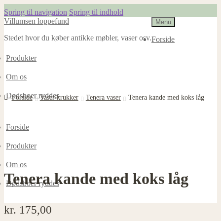
Spring til navigation
Spring til indhold
Villumsen loppefund
Menu
Stedet hvor du køber antikke møbler, vaser osv.
Forside
Produkter
Om os
Dødsboer ryddes
Forside
Vaser/krukker
Tenera vaser
Tenera kande med koks låg
Forside
Produkter
Om os
Tenera kande med koks låg
Dødsboer ryddes
kr.
175,00