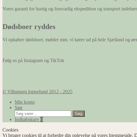
Vores garanti for hurtig og forsvarlig ekspedition og transport indeb
Dødsboer ryddes
Vi opkøber dødsboer, møbler mm. vi kører ud på hele Sjælland og øe
Følg os på Instagram og TikTok
© Villumsen loppefund 2012 - 2025
Min konto
Søg
Søg
Søg
efter:
Indkøbskurv
0
Cookies
Vi bruger cookies til at forbedre din oplevelse på vores hjemmeside. D