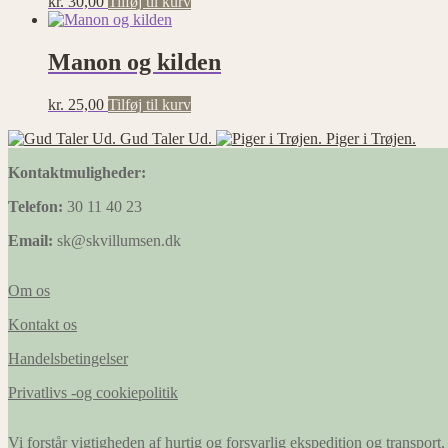
kr.
30,00
Tilføj til kurv
Manon og kilden
kr.
25,00
Tilføj til kurv
Gud Taler Ud.
Piger i Trøjen.
Kontaktmuligheder:
Telefon:
30 11 40 23
Email:
sk@skvillumsen.dk
Om os
Kontakt os
Handelsbetingelser
Privatlivs -og cookiepolitik
Vi forstår vigtigheden af hurtig og forsvarlig ekspedition og transport, 