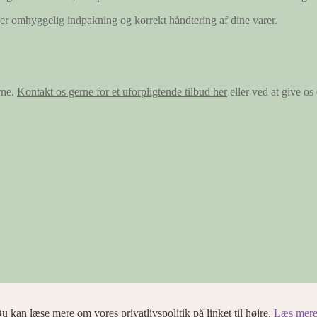
ærer omhyggelig indpakning og korrekt håndtering af dine varer.
rne.
Kontakt os gerne for et uforpligtende tilbud her
eller ved at give o
u kan læse mere om vores privatlivspolitik på linket til højre.
Læs mere