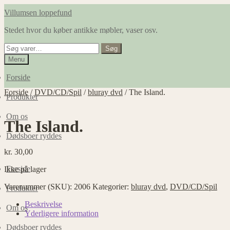
Spring
Spring
Villumsen loppefund
til
til
Stedet hvor du køber antikke møbler, vaser osv.
navigation
indhold
Søg
Søg
efter:
Menu
Forside
Forside
/
DVD/CD/Spil
/
bluray dvd
/
The Island.
Produkter
Om os
The Island.
Dødsboer ryddes
kr.
30,00
Forside
Ikke på lager
Varenummer (SKU):
2006
Kategorier:
bluray dvd
,
DVD/CD/Spil
Produkter
Beskrivelse
Om os
Yderligere information
Dødsboer ryddes