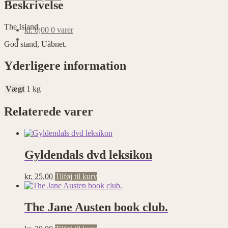
Beskrivelse
The Island.
kr.
0,00
0 varer
God stand, Uåbnet.
Yderligere information
Vægt
1 kg
Relaterede varer
Gyldendals dvd leksikon
kr.
25,00
Tilføj til kurv
The Jane Austen book club.