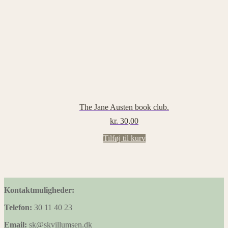
The Jane Austen book club.
kr.
30,00
Tilføj til kurv
Kontaktmuligheder:
Telefon:
30 11 40 23
Email:
sk@skvillumsen.dk