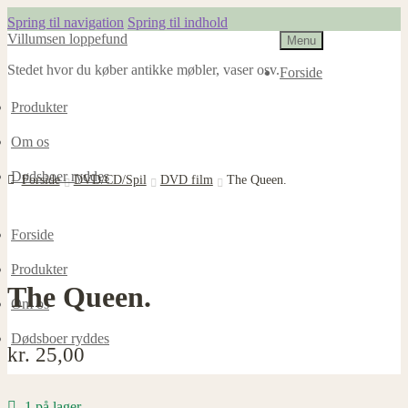
Spring til navigation
Spring til indhold
Villumsen loppefund
Menu
Stedet hvor du køber antikke møbler, vaser osv.
Forside
Produkter
Om os
Dødsboer ryddes
Forside
DVD/CD/Spil
DVD film
The Queen.
Forside
Produkter
The Queen.
Om os
Dødsboer ryddes
kr.
25,00
1 på lager