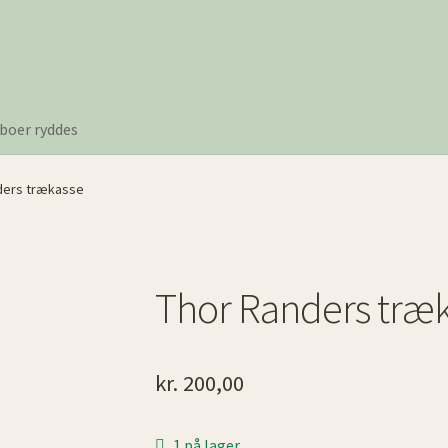
boer ryddes
ders trækasse
Thor Randers træ
kr.
200,00
1 på lager