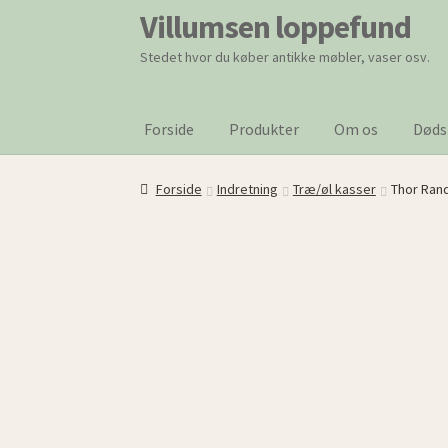
Villumsen loppefund
Spring
Spring
til
til
Stedet hvor du køber antikke møbler, vaser osv.
navigation
indhold
Forside
Produkter
Om os
Døds
Forside
Indretning
Træ/øl kasser
Thor Ran