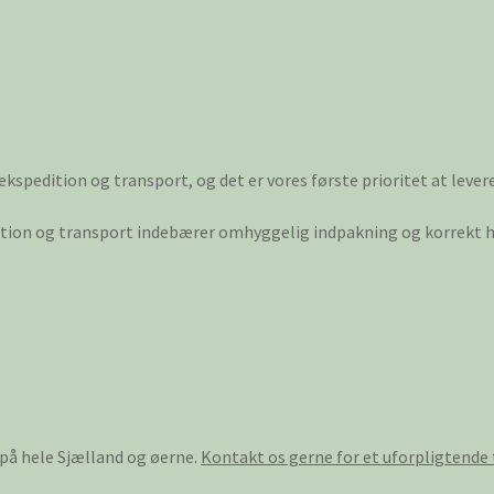
 ekspedition og transport, og det er vores første prioritet at lever
dition og transport indebærer omhyggelig indpakning og korrekt hå
 på hele Sjælland og øerne.
Kontakt os gerne for et uforpligtende 