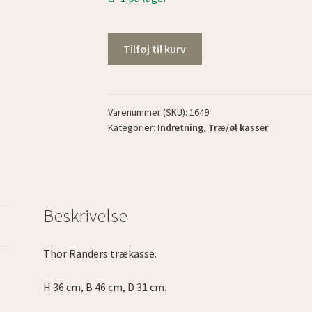
Thor
Tilføj til kurv
Randers
trækasse
antal
Varenummer (SKU):
1649
Kategorier:
Indretning
,
Træ/øl kasser
Beskrivelse
Thor Randers trækasse.
H 36 cm, B 46 cm, D 31 cm.