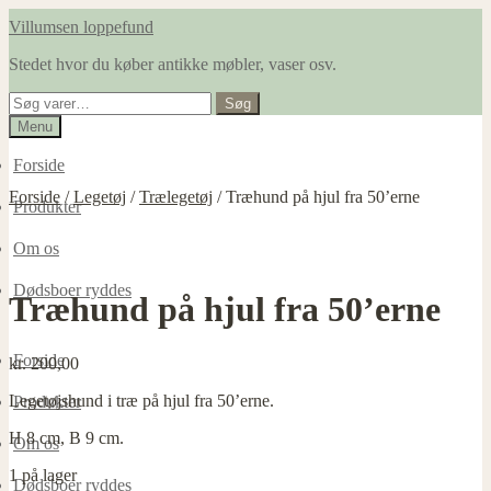
Spring
Spring
Villumsen loppefund
til
til
Stedet hvor du køber antikke møbler, vaser osv.
navigation
indhold
Søg
Søg
efter:
Menu
Forside
Forside
/
Legetøj
/
Trælegetøj
/
Træhund på hjul fra 50’erne
Produkter
Om os
Dødsboer ryddes
Træhund på hjul fra 50’erne
Forside
kr.
200,00
Legetøjshund i træ på hjul fra 50’erne.
Produkter
H 8 cm, B 9 cm.
Om os
1 på lager
Dødsboer ryddes