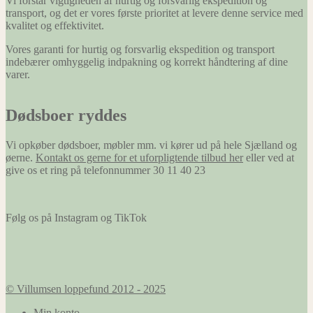
Vi forstår vigtigheden af hurtig og forsvarlig ekspedition og
transport, og det er vores første prioritet at levere denne service med
kvalitet og effektivitet.
Vores garanti for hurtig og forsvarlig ekspedition og transport
indebærer omhyggelig indpakning og korrekt håndtering af dine
varer.
Dødsboer ryddes
Vi opkøber dødsboer, møbler mm. vi kører ud på hele Sjælland og
øerne.
Kontakt os gerne for et uforpligtende tilbud her
eller ved at
give os et ring på telefonnummer 30 11 40 23
Følg os på Instagram og TikTok
© Villumsen loppefund 2012 - 2025
Min konto