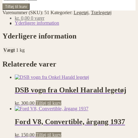
Træhund
Tilføj til kurv
på
Varenummer (SKU):
51
Kategorier:
Legetøj
,
Trælegetøj
hjul
kr.
0,00
0 varer
fra
Yderligere information
50'erne
antal
Yderligere information
Vægt
1 kg
Relaterede varer
DSB vogn fra Onkel Harald legetøj
kr.
300,00
Tilføj til kurv
Ford V8, Convertible, årgang 1937
kr.
150,00
Tilføj til kurv