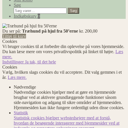
Søg
Søg
Søg
efter:
Indkøbskurv
0
Du ser på:
Træhund på hjul fra 50’erne
kr.
200,00
Tilføj til kurv
Cookies
Vi bruger cookies til at forbedre din oplevelse på vores hjemmeside.
Du kan læse mere om vores privatlivspolitik på linket til højre.
Læs
mere.
Indstillinger
Ja tak, til det hele
Cookies
Vælg, hvilken slags cookies du vil acceptere. Dit valg gemmes i et
år.
Læs mere.
Nødvendige
Nødvendige cookies hjælper med at gøre en hjemmeside
brugbar ved at aktivere grundlæggende funktioner såsom
side-navigation og adgang til sikre områder af hjemmesiden.
Hjemmesiden kan ikke fungere ordentligt uden disse cookies.
Statistik
Statistisk cookies hjælper webstedsejere med at forstå,
hvordan de besøgende interagerer med hjemmesider ved at