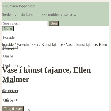
Spring
Spring
Villumsen loppefund
til
til
Stedet hvor du køber antikke møbler, vaser osv.
navigation
indhold
Søg
Søg
efter:
Menu
Forside
Forside
/
Vaser/krukker
/
Kunst fajance
/
Vase i kunst fajance, Ellen
Produkter
Malmer
Om os
Dødsboer ryddes
Vase i kunst fajance, Ellen
Malmer
Forside
Produkter
kr.
300,00
1 på lager
Om os
Vase
Tilføj til kurv
Dødsboer ryddes