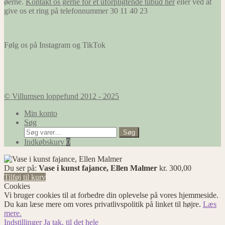
øerne.
Kontakt os gerne for et uforpligtende tilbud her
eller ved at
give os et ring på telefonnummer 30 11 40 23
Følg os på Instagram og TikTok
© Villumsen loppefund 2012 - 2025
Min konto
Søg
Søg
Søg
efter:
Indkøbskurv
0
Du ser på:
Vase i kunst fajance, Ellen Malmer
kr.
300,00
Tilføj til kurv
Cookies
Vi bruger cookies til at forbedre din oplevelse på vores hjemmeside.
Du kan læse mere om vores privatlivspolitik på linket til højre.
Læs
mere.
Indstillinger
Ja tak, til det hele