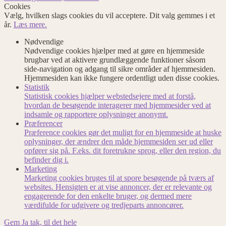
Cookies
Vælg, hvilken slags cookies du vil acceptere. Dit valg gemmes i et
år.
Læs mere.
Nødvendige
Nødvendige cookies hjælper med at gøre en hjemmeside
brugbar ved at aktivere grundlæggende funktioner såsom
side-navigation og adgang til sikre områder af hjemmesiden.
Hjemmesiden kan ikke fungere ordentligt uden disse cookies.
Statistik
Statistisk cookies hjælper webstedsejere med at forstå,
hvordan de besøgende interagerer med hjemmesider ved at
indsamle og rapportere oplysninger anonymt.
Præferencer
Præference cookies gør det muligt for en hjemmeside at huske
oplysninger, der ændrer den måde hjemmesiden ser ud eller
opfører sig på. F.eks. dit foretrukne sprog, eller den region, du
befinder dig i.
Marketing
Marketing cookies bruges til at spore besøgende på tværs af
websites. Hensigten er at vise annoncer, der er relevante og
engagerende for den enkelte bruger, og dermed mere
værdifulde for udgivere og tredjeparts annoncører.
Gem
Ja tak, til det hele