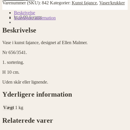
i
Varenummer (SKU):
842
Kategorier:
Kunst fajance
,
Vaser/krukker
kunst
fajance,
Beskrivelse
kr.
0,00
0 varer
Ellen
Yderligere information
Malmer
antal
Beskrivelse
Vase i kunst fajance, designet af Ellen Malmer.
Nr 656/3541.
1. sortering.
H 10 cm.
Uden skår eller lignende.
Yderligere information
Vægt
1 kg
Relaterede varer