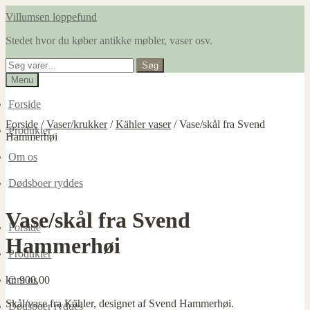
Spring
Spring
Villumsen loppefund
til
til
Stedet hvor du køber antikke møbler, vaser osv.
navigation
indhold
Søg
Søg
efter:
Menu
Forside
Forside
/
Vaser/krukker
/
Kähler vaser
/
Vase/skål fra Svend
Produkter
Hammerhøi
Om os
Dødsboer ryddes
Vase/skål fra Svend
Forside
Hammerhøi
Produkter
kr.
900,00
Om os
Skål/vase fra Kähler, designet af Svend Hammerhøi.
Dødsboer ryddes