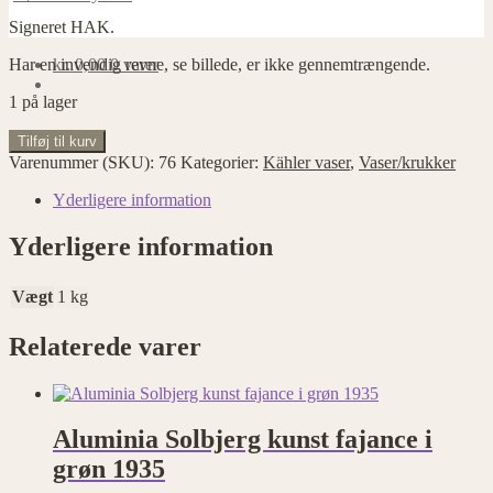
Signeret HAK.
Har en invendig revne, se billede, er ikke gennemtrængende.
kr.
0,00
0 varer
1 på lager
Vase/skål
Tilføj til kurv
fra
Varenummer (SKU):
76
Kategorier:
Kähler vaser
,
Vaser/krukker
Svend
Hammerhøi
Yderligere information
antal
Yderligere information
Vægt
1 kg
Relaterede varer
Aluminia Solbjerg kunst fajance i
grøn 1935