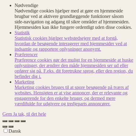
Nødvendige
Nødvendige cookies hjælper med at gøre en hjemmeside
brugbar ved at aktivere grundlæggende funktioner såsom
side-navigation og adgang til sikre områder af hjemmesiden.
Hjemmesiden kan ikke fungere ordentligt uden disse cookies.
Statistik
Statistisk cookies hjælper webstedsejere med at forstå,
hvordan de besøgende interagerer med hjemmesider ved at
indsamle og rapportere oplysninger anonymt.
Præferencer
Præference cookies gør det muligt for en hjemmeside at huske
oplysninger, der ændrer den måde hjemmesiden ser ud eller
opfører sig på. F.eks. dit foretrukne sprog, eller den region, du
befinder dig i.
Marketing
Marketing cookies bruges til at spore besøgende på tværs af
websites. Hensigten er at vise annoncer, der er relevante og
engagerende for den enkelte bruger, og dermed mere
værdifulde for udgivere og tredjeparts annoncører.
Gem
Ja tak, til det hele
Dansk