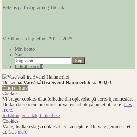
Følg os på Instagram og TikTok
© Villumsen loppefund 2012 - 2025
Min konto
Søg
Søg
Søg
efter:
Indkøbskurv
0
Du ser på:
Vase/skål fra Svend Hammerhøi
kr.
900,00
Tilføj til kurv
Cookies
Vi bruger cookies til at forbedre din oplevelse på vores hjemmeside.
Du kan læse mere om vores privatlivspolitik på linket til højre.
Læs
mere.
Indstillinger
Ja tak, til det hele
Cookies
Vælg, hvilken slags cookies du vil acceptere. Dit valg gemmes i et
år.
Læs mere.