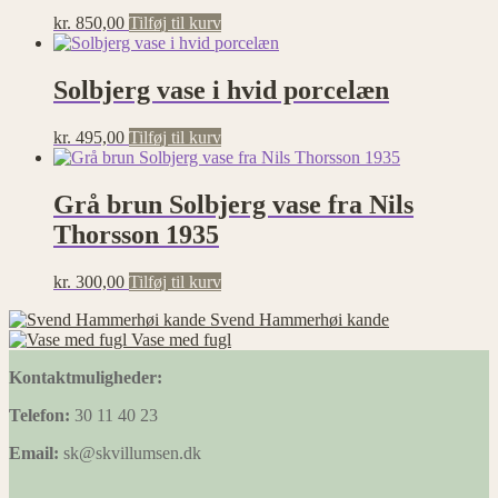
kr.
850,00
Tilføj til kurv
Solbjerg vase i hvid porcelæn
kr.
495,00
Tilføj til kurv
Grå brun Solbjerg vase fra Nils
Thorsson 1935
kr.
300,00
Tilføj til kurv
Svend Hammerhøi kande
Vase med fugl
Kontaktmuligheder:
Telefon:
30 11 40 23
Email:
sk@skvillumsen.dk