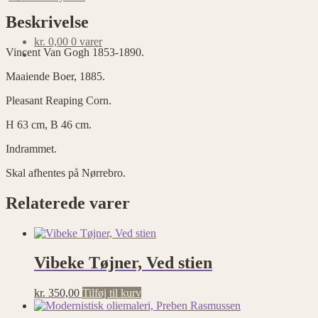
1890
antal
Beskrivelse
kr.
0,00
0 varer
Vincent Van Gogh 1853-1890.
Maaiende Boer, 1885.
Pleasant Reaping Corn.
H 63 cm, B 46 cm.
Indrammet.
Skal afhentes på Nørrebro.
Relaterede varer
Vibeke Tøjner, Ved stien
kr.
350,00
Tilføj til kurv