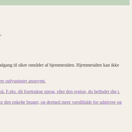
.
adgang til sikre områder af hjemmesiden. Hjemmesiden kan ikke
ere oplysninger anonymt.
F.eks. dit foretrukne sprog, eller den region, du befinder dig i.
for den enkelte bruger, og dermed mere værdifulde for udgivere og