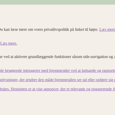
u kan læse mere om vores privatlivspolitik på linket til højre.
Læs mere
.
Læs mere.
 ved at aktivere grundlæggende funktioner såsom side-navigation og 
an de besøgende interagerer med hjemmesider ved at indsamle og rapport
lysninger, der ændrer den måde hjemmesiden ser ud eller opfører sig på. 
bsites. Hensigten er at vise annoncer, der er relevante og engagerende 