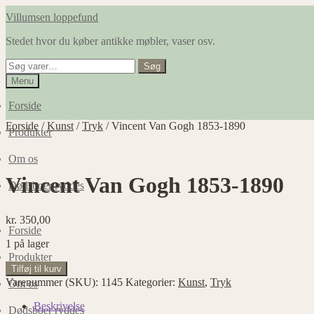
Spring
Spring
Villumsen loppefund
til
til
Stedet hvor du køber antikke møbler, vaser osv.
navigation
indhold
Søg
Søg
efter:
Menu
Forside
Forside
/
Kunst
/
Tryk
/
Vincent Van Gogh 1853-1890
Produkter
Om os
Vincent Van Gogh 1853-1890
Dødsboer ryddes
kr.
350,00
Forside
1 på lager
Produkter
Vincent
Tilføj til kurv
Van
Varenummer (SKU):
1145
Kategorier:
Kunst
,
Tryk
Om os
Gogh
1853-
Beskrivelse
Dødsboer ryddes