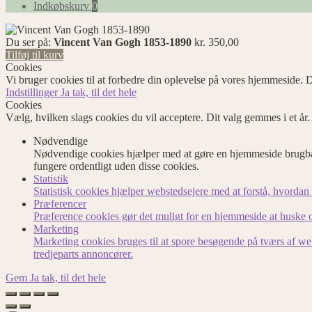
efter:
Indkøbskurv
0
Du ser på:
Vincent Van Gogh 1853-1890
kr.
350,00
Tilføj til kurv
Cookies
Vi bruger cookies til at forbedre din oplevelse på vores hjemmeside. D
Indstillinger
Ja tak, til det hele
Cookies
Vælg, hvilken slags cookies du vil acceptere. Dit valg gemmes i et år
Nødvendige
Nødvendige cookies hjælper med at gøre en hjemmeside brugbar
fungere ordentligt uden disse cookies.
Statistik
Statistisk cookies hjælper webstedsejere med at forstå, hvord
Præferencer
Præference cookies gør det muligt for en hjemmeside at huske op
Marketing
Marketing cookies bruges til at spore besøgende på tværs af we
tredjeparts annoncører.
Gem
Ja tak, til det hele