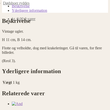
Dødsboer ryddes
Beskrivelse
Yderligere information
kr.
0,00
0 varer
Beskrivelse
Vintage ugler.
H 11 cm, B 14 cm.
Flotte og velholdte, dog med krakeleringer. Gå til varen, for flere
billeder.
(Reol 3).
Yderligere information
Vægt
1 kg
Relaterede varer