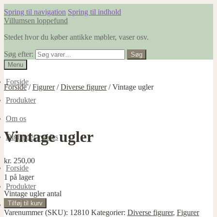
Spring til navigation
Spring til indhold
Villumsen loppefund
Stedet hvor du køber antikke møbler, vaser osv.
Søg efter:
Søg
Menu
Forside
Forside
/
Figurer
/
Diverse figurer
/
Vintage ugler
Produkter
Om os
Vintage ugler
Dødsboer ryddes
kr.
250,00
Forside
1 på lager
Produkter
Vintage ugler antal
Tilføj til kurv
Om os
Varenummer (SKU):
12810
Kategorier:
Diverse figurer
,
Figurer