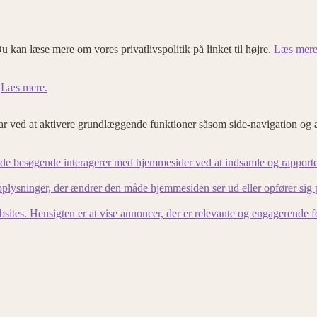
u kan læse mere om vores privatlivspolitik på linket til højre.
Læs mere
.
Læs mere.
 ved at aktivere grundlæggende funktioner såsom side-navigation og 
an de besøgende interagerer med hjemmesider ved at indsamle og rapport
lysninger, der ændrer den måde hjemmesiden ser ud eller opfører sig på. 
bsites. Hensigten er at vise annoncer, der er relevante og engagerende 