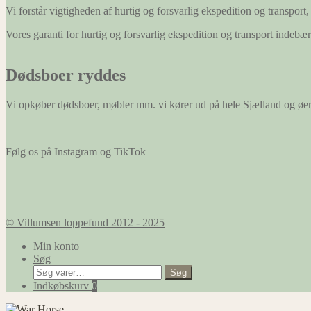
Vi forstår vigtigheden af hurtig og forsvarlig ekspedition og transport, 
Vores garanti for hurtig og forsvarlig ekspedition og transport indeb
Dødsboer ryddes
Vi opkøber dødsboer, møbler mm. vi kører ud på hele Sjælland og øe
Følg os på Instagram og TikTok
© Villumsen loppefund 2012 - 2025
Min konto
Søg
Søg
Søg
efter:
Indkøbskurv
0