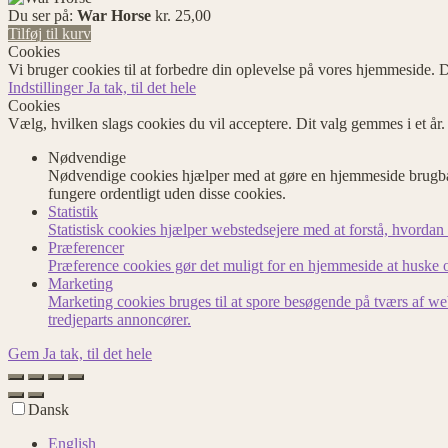
Du ser på:
War Horse
kr.
25,00
Tilføj til kurv
Cookies
Vi bruger cookies til at forbedre din oplevelse på vores hjemmeside. D
Indstillinger
Ja tak, til det hele
Cookies
Vælg, hvilken slags cookies du vil acceptere. Dit valg gemmes i et år
Nødvendige
Nødvendige cookies hjælper med at gøre en hjemmeside brugbar
fungere ordentligt uden disse cookies.
Statistik
Statistisk cookies hjælper webstedsejere med at forstå, hvord
Præferencer
Præference cookies gør det muligt for en hjemmeside at huske op
Marketing
Marketing cookies bruges til at spore besøgende på tværs af we
tredjeparts annoncører.
Gem
Ja tak, til det hele
Dansk
English