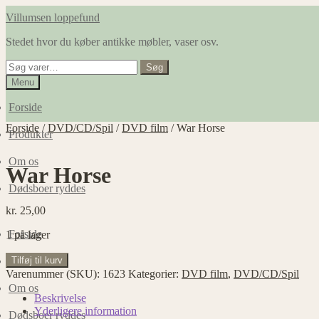
Spring
Spring
Villumsen loppefund
til
til
Stedet hvor du køber antikke møbler, vaser osv.
navigation
indhold
Søg
Søg
efter:
Menu
Forside
Forside
/
DVD/CD/Spil
/
DVD film
/
War Horse
Produkter
Om os
War Horse
Dødsboer ryddes
kr.
25,00
Forside
1 på lager
War
Tilføj til kurv
Produkter
Horse
Varenummer (SKU):
1623
Kategorier:
DVD film
,
DVD/CD/Spil
antal
Om os
Beskrivelse
Yderligere information
Dødsboer ryddes