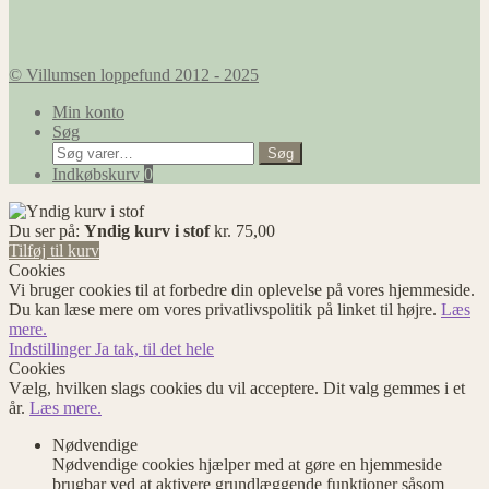
© Villumsen loppefund 2012 - 2025
Min konto
Søg
Søg
Søg
efter:
Indkøbskurv
0
Du ser på:
Yndig kurv i stof
kr.
75,00
Tilføj til kurv
Cookies
Vi bruger cookies til at forbedre din oplevelse på vores hjemmeside.
Du kan læse mere om vores privatlivspolitik på linket til højre.
Læs
mere.
Indstillinger
Ja tak, til det hele
Cookies
Vælg, hvilken slags cookies du vil acceptere. Dit valg gemmes i et
år.
Læs mere.
Nødvendige
Nødvendige cookies hjælper med at gøre en hjemmeside
brugbar ved at aktivere grundlæggende funktioner såsom