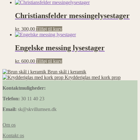
Christiansfelder messingelysestager
kr.
300,00
Tilføj til kurv
Engelske messing lysestager
kr.
600,00
Tilføj til kurv
Brun skål i keramik
Krydderiglas med kork prop
Kontaktmuligheder:
Telefon:
30 11 40 23
Email:
sk@skvillumsen.dk
Om os
Kontakt os