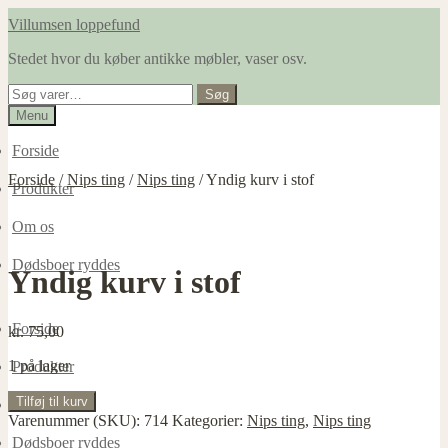
Spring
Spring
Villumsen loppefund
til
til
Stedet hvor du køber antikke møbler, vaser osv.
navigation
indhold
Søg
Søg
efter:
Menu
Forside
Forside
/
Nips ting
/
Nips ting
/
Yndig kurv i stof
Produkter
Om os
Dødsboer ryddes
Yndig kurv i stof
Forside
kr.
75,00
1 på lager
Produkter
Yndig
Tilføj til kurv
Om os
kurv
Varenummer (SKU):
714
Kategorier:
Nips ting
,
Nips ting
i
Dødsboer ryddes