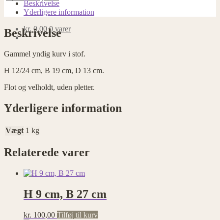
stof
Beskrivelse
antal
Yderligere information
kr.
0,00
0 varer
Beskrivelse
Gammel yndig kurv i stof.
H 12/24 cm, B 19 cm, D 13 cm.
Flot og velholdt, uden pletter.
Yderligere information
Vægt
1 kg
Relaterede varer
H 9 cm, B 27 cm
kr.
100,00
Tilføj til kurv