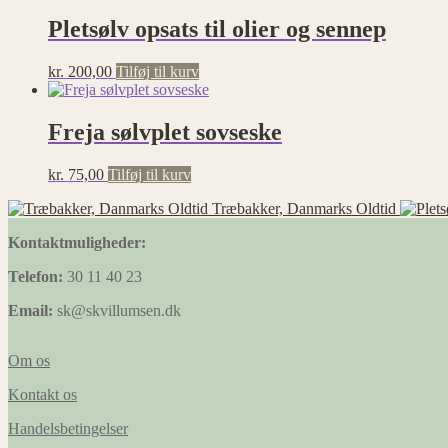
Pletsølv opsats til olier og sennep
kr.
200,00
Tilføj til kurv
Freja sølvplet sovseske
kr.
75,00
Tilføj til kurv
Træbakker, Danmarks Oldtid
Kontaktmuligheder:
Telefon:
30 11 40 23
Email:
sk@skvillumsen.dk
Om os
Kontakt os
Handelsbetingelser