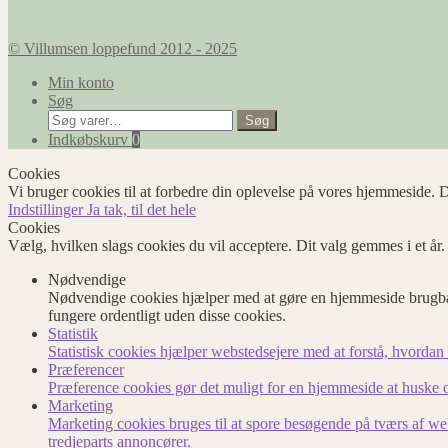
© Villumsen loppefund 2012 - 2025
Min konto
Søg
Søg
Søg
efter:
Indkøbskurv
0
Cookies
Vi bruger cookies til at forbedre din oplevelse på vores hjemmeside. D
Indstillinger
Ja tak, til det hele
Cookies
Vælg, hvilken slags cookies du vil acceptere. Dit valg gemmes i et år
Nødvendige
Nødvendige cookies hjælper med at gøre en hjemmeside brugbar
fungere ordentligt uden disse cookies.
Statistik
Statistisk cookies hjælper webstedsejere med at forstå, hvord
Præferencer
Præference cookies gør det muligt for en hjemmeside at huske op
Marketing
Marketing cookies bruges til at spore besøgende på tværs af we
tredjeparts annoncører.