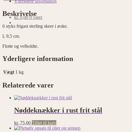
Yderligere information
Beskrivelse
kr.
0,00
0 varer
6 styks frigast sterling skeer i æske.
L 9,5 cm.
Flotte og velholdte.
Yderligere information
Vægt
1 kg
Relaterede varer
Nøddeknækker i rust frit stål
kr.
75,00
Tilføj til kurv