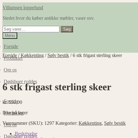
Spring
Spring
Villumsen loppefund
til
til
Stedet hvor du køber antikke møbler, vaser osv.
navigation
indhold
Søg
Søg
efter:
Menu
Forside
Forside
/
Køkkenting
/
Sølv bestik
/
6 stk frigast sterling skeer
Produkter
Om os
Dødsboer ryddes
6 stk frigast sterling skeer
Forside
kr.
550,00
Ikke på lager
Produkter
Varenummer (SKU):
1297
Kategorier:
Køkkenting
,
Sølv bestik
Om os
Beskrivelse
Dødsboer ryddes