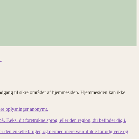
.
adgang til sikre områder af hjemmesiden. Hjemmesiden kan ikke
ere oplysninger anonymt.
F.eks. dit foretrukne sprog, eller den region, du befinder dig i.
for den enkelte bruger, og dermed mere værdifulde for udgivere og