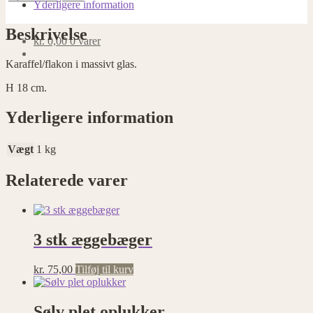
Yderligere information
Beskrivelse
kr.
0,00
0 varer
Karaffel/flakon i massivt glas.
H 18 cm.
Yderligere information
Vægt
1 kg
Relaterede varer
3 stk æggebæger
kr.
75,00
Tilføj til kurv
Sølv plet oplukker