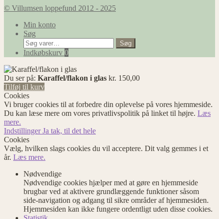
© Villumsen loppefund 2012 - 2025
Min konto
Søg
Søg
Søg
efter:
Indkøbskurv
0
Du ser på:
Karaffel/flakon i glas
kr.
150,00
Tilføj til kurv
Cookies
Vi bruger cookies til at forbedre din oplevelse på vores hjemmeside.
Du kan læse mere om vores privatlivspolitik på linket til højre.
Læs
mere.
Indstillinger
Ja tak, til det hele
Cookies
Vælg, hvilken slags cookies du vil acceptere. Dit valg gemmes i et
år.
Læs mere.
Nødvendige
Nødvendige cookies hjælper med at gøre en hjemmeside
brugbar ved at aktivere grundlæggende funktioner såsom
side-navigation og adgang til sikre områder af hjemmesiden.
Hjemmesiden kan ikke fungere ordentligt uden disse cookies.
Statistik