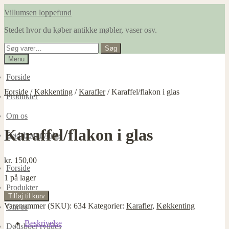
Spring
Spring
Villumsen loppefund
til
til
Stedet hvor du køber antikke møbler, vaser osv.
navigation
indhold
Søg
Søg
efter:
Menu
Forside
Forside
/
Køkkenting
/
Karafler
/
Karaffel/flakon i glas
Produkter
Om os
Karaffel/flakon i glas
Dødsboer ryddes
kr.
150,00
Forside
1 på lager
Produkter
Karaffel/flakon
Tilføj til kurv
i
Varenummer (SKU):
634
Kategorier:
Karafler
,
Køkkenting
Om os
glas
antal
Beskrivelse
Dødsboer ryddes