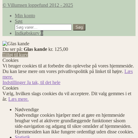
© Villumsen loppefund 2012 - 2025
Min konto
Søg
Søg
Søg
efter:
Indkøbskurv
0
Du ser på:
Glas kande
kr.
125,00
Tilføj til kurv
Cookies
Vi bruger cookies til at forbedre din oplevelse på vores hjemmeside.
Du kan læse mere om vores privatlivspolitik på linket til højre.
Læs
mere.
Indstillinger
Ja tak, til det hele
Cookies
Vælg, hvilken slags cookies du vil acceptere. Dit valg gemmes i et
år.
Læs mere.
Nødvendige
Nødvendige cookies hjælper med at gøre en hjemmeside
brugbar ved at aktivere grundlæggende funktioner såsom
side-navigation og adgang til sikre områder af hjemmesiden.
Hjemmesiden kan ikke fungere ordentligt uden disse cookies.
Statistik