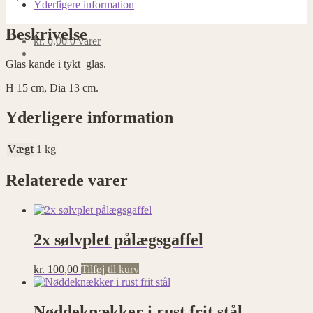
Yderligere information
Beskrivelse
kr.
0,00
0 varer
Glas kande i tykt glas.
H 15 cm, Dia 13 cm.
Yderligere information
Vægt
1 kg
Relaterede varer
2x sølvplet pålægsgaffel
kr.
100,00
Tilføj til kurv
Nøddeknækker i rust frit stål