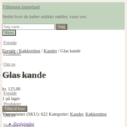
Spring
Spring
Villumsen loppefund
til
til
Stedet hvor du køber antikke møbler, vaser osv.
navigation
indhold
Søg
Søg
efter:
Menu
Forside
Forside
/
Køkkenting
/
Kander
/
Glas kande
Produkter
Om os
Glas kande
Dødsboer ryddes
kr.
125,00
Forside
1 på lager
Produkter
Glas
Tilføj til kurv
kande
Varenummer (SKU):
622
Kategorier:
Kander
,
Køkkenting
Om os
antal
Beskrivelse
Dødsboer ryddes