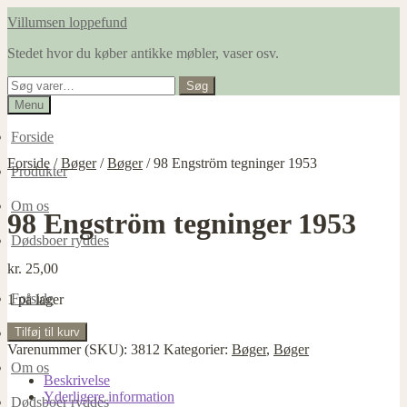
Spring
Spring
Villumsen loppefund
til
til
Stedet hvor du køber antikke møbler, vaser osv.
navigation
indhold
Søg
Søg
efter:
Menu
Forside
Forside
/
Bøger
/
Bøger
/
98 Engström tegninger 1953
Produkter
Om os
98 Engström tegninger 1953
Dødsboer ryddes
kr.
25,00
Forside
1 på lager
98
Tilføj til kurv
Produkter
Engström
Varenummer (SKU):
3812
Kategorier:
Bøger
,
Bøger
tegninger
Om os
1953
Beskrivelse
antal
Yderligere information
Dødsboer ryddes