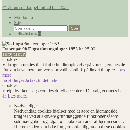
© Villumsen loppefund 2012 - 2025
Min konto
Søg
Søg
Søg
efter:
Indkøbskurv
0
Du ser på:
98 Engström tegninger 1953
kr.
25,00
Tilføj til kurv
Cookies
Vi bruger cookies til at forbedre din oplevelse på vores hjemmeside.
Du kan læse mere om vores privatlivspolitik på linket til højre.
Læs
mere.
Indstillinger
Ja tak, til det hele
Cookies
Vælg, hvilken slags cookies du vil acceptere. Dit valg gemmes i et
år.
Læs mere.
Nødvendige
Nødvendige cookies hjælper med at gøre en hjemmeside
brugbar ved at aktivere grundlæggende funktioner såsom
side-navigation og adgang til sikre områder af hjemmesiden.
Hjemmesiden kan ikke fungere ordentligt uden disse cookies.